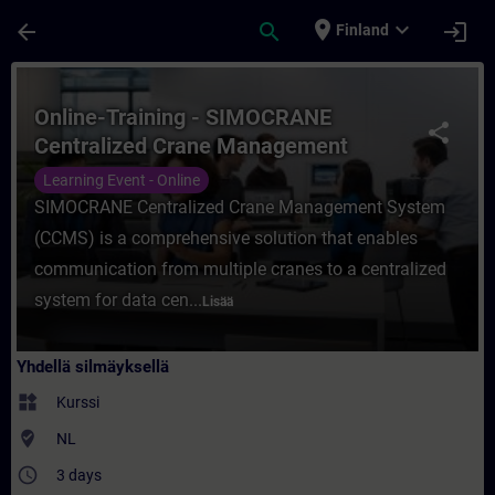
Siirry pääsisältöön
Sivu ladattu
place
expand_more
arrow_back
search
login
Finland
Kurssi - Online-Training - SIMOCRANE Ce
Online-Training - SIMOCRANE
share
Centralized Crane Management
System (CCMS)
Learning Event - Online
SIMOCRANE Centralized Crane Management System
(CCMS) is a comprehensive solution that enables
communication from multiple cranes to a centralized
system for data cen...
Lisää
Yhdellä silmäyksellä
widgets
Kurssi
where_to_vote
NL
access_time
3 days