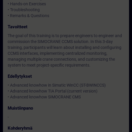
• Hands-on Exercises
• Troubleshooting
• Remarks & Questions
Tavoitteet
The goal of this training is to prepare engineers to engineer and
commission the SIMOCRANE CCMS solution. In this 3-day
training, participants will learn about installing and configuring
CCMS interfaces, implementing centralized monitoring,
managing multiple crane connections, and customizing the
system to meet project-specific requirements.
Edellytykset
• Advanced knowhow in Simatic WinCC (ST-BWINCCS)
• Advanced knowhow TIA Portal (current version)
• Advanced knowhow SIMOCRANE CMS
Muistiinpano
-
Kohderyhmä