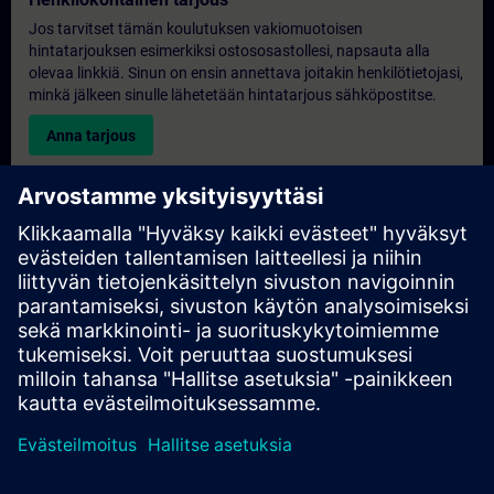
Jos tarvitset tämän koulutuksen vakiomuotoisen
hintatarjouksen esimerkiksi ostososastollesi, napsauta alla
olevaa linkkiä. Sinun on ensin annettava joitakin henkilötietojasi,
minkä jälkeen sinulle lähetetään hintatarjous sähköpostitse.
Anna tarjous
Yksinomainen koulutustiedustelu
Täytä alla oleva kyselylomake, jos haluat tarjouksen
yksinoikeudella järjestettävästä koulutuksesta joko paikan
päällä, virtuaalisesti tai SITRAIN-koulutuskeskuksessamme.
Tämäntyyppinen pyyntö sopii suuremmille ryhmille (vähintään 6
henkilöä). Kun olet antanut yhteystietosi ja koulutustarpeesi,
saat meiltä tarjouksen.
Pyydä yksinoikeudella tarjous