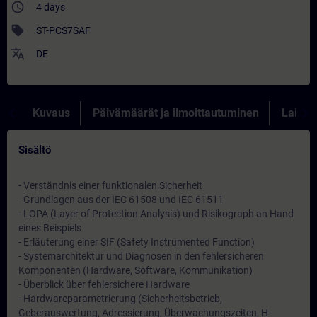
access_time
4 days
sell
ST-PCS7SAF
translate
DE
Kuvaus
Päivämäärät ja ilmoittautuminen
Lainau
Sisältö
- Verständnis einer funktionalen Sicherheit
- Grundlagen aus der IEC 61508 und IEC 61511
- LOPA (Layer of Protection Analysis) und Risikograph an Hand
eines Beispiels
- Erläuterung einer SIF (Safety Instrumented Function)
- Systemarchitektur und Diagnosen in den fehlersicheren
Komponenten (Hardware, Software, Kommunikation)
- Überblick über fehlersichere Hardware
- Hardwareparametrierung (Sicherheitsbetrieb,
Geberauswertung, Adressierung, Überwachungszeiten, H-