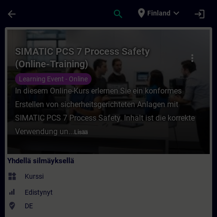
Siirry pääsisältöön
Sivu ladattu
place
expand_more
arrow_back
search
login
Finland
Kurssi - SIMATIC PCS 7 Process Safety (On
SIMATIC PCS 7 Process Safety
more_vert
(Online-Training)
Learning Event - Online
In diesem Online-Kurs erlernen Sie ein konformes
Erstellen von sicherheitsgerichteten Anlagen mit
SIMATIC PCS 7 Process Safety. Inhalt ist die korrekte
Verwendung un...
Lisää
Yhdellä silmäyksellä
widgets
Kurssi
Edistynyt
where_to_vote
DE