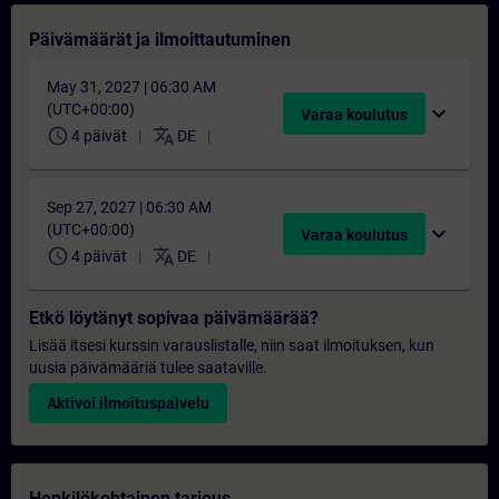
Päivämäärät ja ilmoittautuminen
May 31, 2027 | 06:30 AM
(UTC+00:00)
expand_more
Varaa koulutus
schedule
translate
4 päivät
DE
Sep 27, 2027 | 06:30 AM
(UTC+00:00)
expand_more
Varaa koulutus
schedule
translate
4 päivät
DE
Etkö löytänyt sopivaa päivämäärää?
Lisää itsesi kurssin varauslistalle, niin saat ilmoituksen, kun
uusia päivämääriä tulee saataville.
Aktivoi ilmoituspalvelu
Henkilökohtainen tarjous