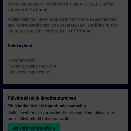
In this course you will work with the SIMATIC STEP 7 Safety
software in TIA Portal.
Additionally you have the opportunity to take an examination
and receive certification on a separate date. You'll find further
information and the registration at
CPT-TIASAF
.
Kohderyhmä
- Programmers
- Commissioning engineers
- Engineering personnel
Päivämäärät ja ilmoittautuminen
Tällä hetkellä ei ole tapahtumia saatavilla.
Lisää itsesi kurssin varauslistalle, niin saat ilmoituksen, kun
uusia päivämääriä tulee saataville.
Aktivoi ilmoituspalvelu