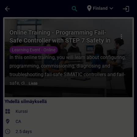
Siirry pääsisältöön
Sivu ladattu
place
expand_more
arrow_back
search
login
Finland
Kurssi - Online Training - Programming Fai
Online Training - Programming Fail-
more_vert
Safe Controller with STEP 7 Safety in
TIA Portal
Learning Event - Online
In this online training, you will learn about configuring,
programming, commissioning, diagnosing and
troubleshooting fail-safe SIMATIC controllers and fail-
safe, di...
Lisää
Yhdellä silmäyksellä
widgets
Kurssi
where_to_vote
CA
access_time
2.5 days