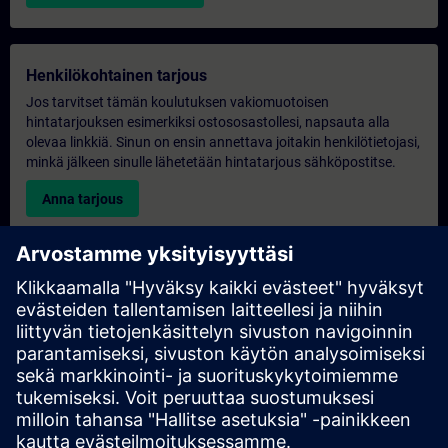
Henkilökohtainen tarjous
Jos tarvitset tämän koulutuksen vakiomuotoisen
hintatarjouksen esimerkiksi ostososastollesi, napsauta alla
olevaa linkkiä. Sinun on ensin annettava joitakin henkilötietojasi,
minkä jälkeen sinulle lähetetään hintatarjous sähköpostitse.
Anna tarjous
Yksinomainen koulutustiedustelu
Täytä alla oleva kyselylomake, jos haluat tarjouksen
yksinoikeudella järjestettävästä koulutuksesta joko paikan
päällä, virtuaalisesti tai SITRAIN-koulutuskeskuksessamme.
Tämäntyyppinen pyyntö sopii suuremmille ryhmille (vähintään 6
henkilöä). Kun olet antanut yhteystietosi ja koulutustarpeesi,
saat meiltä tarjouksen.
Pyydä yksinoikeudella tarjous