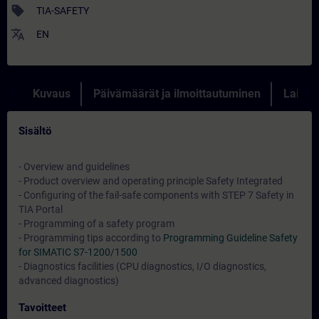
sell
TIA-SAFETY
translate
EN
Kuvaus
Päivämäärät ja ilmoittautuminen
Lainau
Sisältö
- Overview and guidelines
- Product overview and operating principle Safety Integrated
- Configuring of the fail-safe components with STEP 7 Safety in
TIA Portal
- Programming of a safety program
- Programming tips according to
Programming Guideline Safety
for SIMATIC S7-1200/1500
- Diagnostics facilities (CPU diagnostics, I/O diagnostics,
advanced diagnostics)
Tavoitteet