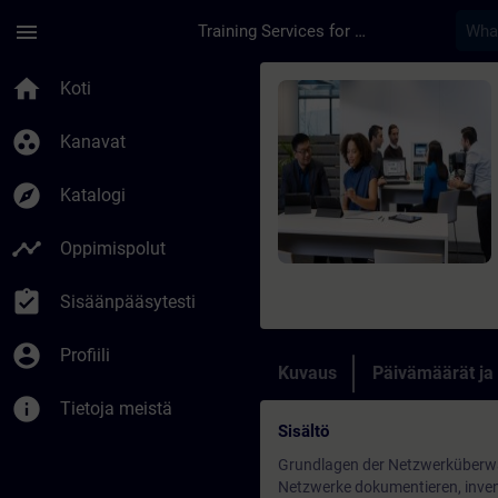
Siirry pääsisältöön
Sivu ladattu
menu
Training Services for Digital Industries
Kurssi - Netzwerk M
home
Koti
group_work
Kanavat
explore
Katalogi
timeline
Oppimispolut
assignment_turned_in
Sisäänpääsytesti
account_circle
Profiili
Kuvaus
Päivämäärät ja
info
Tietoja meistä
Sisältö
Grundlagen der Netzwerküber
Netzwerke dokumentieren, inven