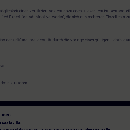
glichkeit einen Zertifizierungstest abzulegen. Dieser Test ist Bestandteil
ified Expert for Industrial Networks", die sich aus mehreren Einzeltests
inn der Prüfung Ihre Identität durch die Vorlage eines gültigen Lichtbild
zer
Administratoren
minen
 saatavilla.
le, niin saat ilmoituksen, kun uusia päivämääriä tulee saataville.