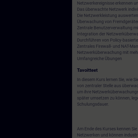
Netzwerkereignisse erkennen un
Das überwachte Netzwerk individ
Die Netzwerkleistung auswerten
Überwachung von Fremdgeräten
Zentrale Benutzerverwaltung 
Integration der Netzwerküberw
Durchführen von Policy-basier
Zentrales Firewall- und NAT-M
Netzwerküberwachung mit meh
Umfangreiche Übungen
Tavoitteet
In diesem Kurs lernen Sie, wi
von zentraler Stelle aus überw
um ihre Netzwerküberwachungsl
später umsetzen zu können, le
Schulungsdauer.
Am Ende des Kurses kennen Sie
Netzwerken und können industr