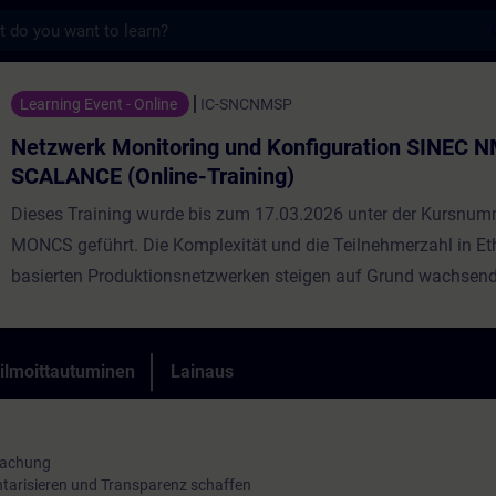
s
onitoring und Konfiguration SINEC NMS mit
Learning Event - Online
IC-SNCNMSP
Netzwerk Monitoring und Konfiguration SINEC N
SCALANCE (Online-Training)
Dieses Training wurde bis zum 17.03.2026 unter der Kursnum
MONCS geführt. Die Komplexität und die Teilnehmerzahl in Et
basierten Produktionsnetzwerken steigen auf Grund wachsend
Anforderungen stetig. Der Ausfall einzelner Geräte in solchen
kann Produktionseinbußen mit sich bringen und im schlimmst
Stillstand der Produktionskette führen. Für die Minimierung u
 ilmoittautuminen
Lainaus
Zeitspannen sowie der daraus entstehenden Kosten ist die Tr
Netzwerken durch eine kontinuierliche Netzwerküberwachung
unentbehrlich. Das manuelle managen von mehreren Geräten
wachung
tarisieren und Transparenz schaffen
zeitaufwändig und das konfigurieren von mehreren Geräten sow