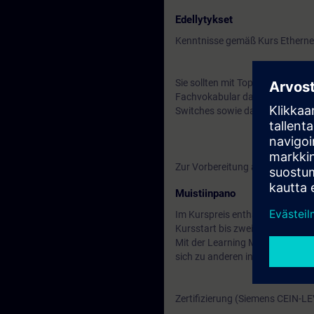
Edellytykset
Kenntnisse gemäß Kurs Ethernet
Sie sollten mit Topologien, Übe
Fachvokabular dazu verstehen. D
Switches sowie das OSI-Referen
Zur Vorbereitung auf das Traini
Muistiinpano
Im Kurspreis enthalten: Ein kos
Kursstart bis zwei Wochen nach
Mit der Learning Membership kön
sich zu anderen interessanten 
Zertifizierung (Siemens CEIN-L