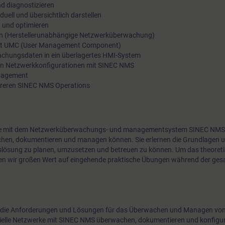
d diagnostizieren
und NAT-Geräten fehleranfällig sein. SINEC NMS ist ein zentr
uell und übersichtlich darstellen
 und optimieren
zur Überwachung einer Vielzahl verschiedenster Geräte in ein
 (Herstellerunabhängige Netzwerküberwachung)
sowie zur Konfiguration und zum Management des SCALANC
mit UMC (User Management Component)
RUGGEDCOM Netzwerk Portfolios.
achungsdaten in ein überlagertes HMI-System
ten Netzwerkkonfigurationen mit SINEC NMS
anagement
reren SINEC NMS Operations
e Sie mit dem Netzwerküberwachungs- und managementsystem SINEC NMS
achen, dokumentieren und managen können. Sie erlernen die Grundlagen 
ösung zu planen, umzusetzen und betreuen zu können. Um das theoret
gen wir großen Wert auf eingehende praktische Übungen während der ge
 die Anforderungen und Lösungen für das Überwachen und Managen von 
ielle Netzwerke mit SINEC NMS überwachen, dokumentieren und konfigur