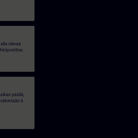
alla olevaa
ähköpostitse.
aikan päällä,
(vähintään 6