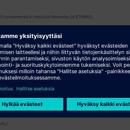
 Fundamentals in Industrial Networks (IK-ETHBAS):
rtragungsverfahren, Adressierung und Transport von Daten vertraut sein 
arüber hinaus ist es hilfreich, wenn Ihnen die Funktionsweise von Rout
zmodell bekannt sind.
ng arbeiten Sie bitte das WBT
Datenkommunikation mit Industrial Etherne
tenfreier Zugang zur digitalen Lernplattform
SITRAIN access
– beginnend 
 Kursende.
nen Sie sowohl die Inhalte dieses Learning Events vertiefen oder wieder
Themen weiterbilden.
EVEL)