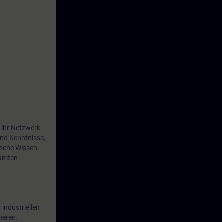
ales System
em Netzwerk
E und
 ihr Netzwerk
und Kenntnisse,
ische Wissen
samten
industriellen
ieren.