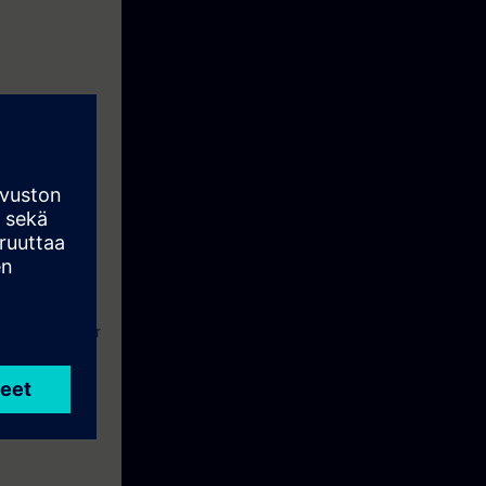
und das
ern und
t
durch.
eine Woche vor
holen als auch