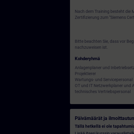
Nach dem Training besteht die Mö
Zertifizierung zum "Siemens Cert
Bitte beachten Sie, dass vor Beg
nachzuweisen ist.
Kohderyhmä
Anlagenplaner und Inbetriebset
Projektierer
Wartungs- und Servicepersonal
OT und IT Netzwerkplaner und 
technisches Vertriebspersonal
Päivämäärät ja ilmoittautu
Tällä hetkellä ei ole tapahtumia
Lisää itsesi kurssin varauslistal