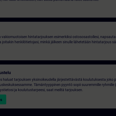
 vakiomuotoisen hintatarjouksen esimerkiksi ostososastollesi, napsauta 
 joitakin henkilötietojasi, minkä jälkeen sinulle lähetetään hintatarjous s
ustelu
os haluat tarjouksen yksinoikeudella järjestettävästä koulutuksesta joko p
lutuskeskuksessamme. Tämäntyyppinen pyyntö sopii suuremmille ryhmille 
ystietosi ja koulutustarpeesi, saat meiltä tarjouksen.
us