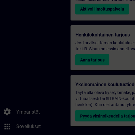
Aktivoi ilmoituspalvelu
Henkilökohtainen tarjous
Jos tarvitset tämän koulutuksen
linkkiä. Sinun on ensin annettava
Anna tarjous
Yksinomainen koulutustied
Täytä alla oleva kyselylomake, j
virtuaalisesti tai SITRAIN-kou
henkilöä). Kun olet antanut yhte
settings
Ympäristöt
Pyydä yksinoikeudella tarjo
apps
Sovellukset