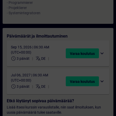
- Programmierer
- Projektierer
- Systemintegratoren
Päivämäärät ja ilmoittautuminen
Sep 15, 2026 | 06:30 AM
(UTC+00:00)
expand_more
Varaa koulutus
schedule
translate
3 päivät
DE
Jul 06, 2027 | 06:30 AM
(UTC+00:00)
expand_more
Varaa koulutus
schedule
translate
3 päivät
DE
Etkö löytänyt sopivaa päivämäärää?
Lisää itsesi kurssin varauslistalle, niin saat ilmoituksen, kun
uusia päivämääriä tulee saataville.