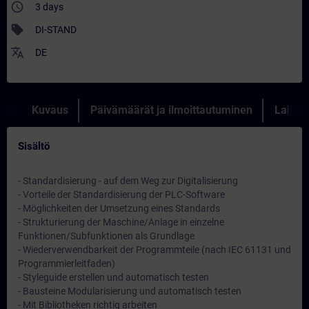
access_time
3 days
sell
DI-STAND
translate
DE
Kuvaus
Päivämäärät ja ilmoittautuminen
Lainau
Sisältö
- Standardisierung - auf dem Weg zur Digitalisierung
- Vorteile der Standardisierung der PLC-Software
- Möglichkeiten der Umsetzung eines Standards
- Strukturierung der Maschine/Anlage in einzelne
Funktionen/Subfunktionen als Grundlage
- Wiederverwendbarkeit der Programmteile (nach IEC 61131 und
Programmierleitfaden)
- Styleguide erstellen und automatisch testen
- Bausteine Modularisierung und automatisch testen
- Mit Bibliotheken richtig arbeiten