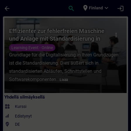
Siirry pääsisältöön
Sivu ladattu
place
expand_more
arrow_back
search
login
Finland
Kurssi - Effizienter zur fehlerfreien Masc
Effizienter zur fehlerfreien Maschine
more_vert
und Anlage mit Standardisierung in
TIA Portal (Online-Training)
Learning Event - Online
Grundlage für die Digitalisierung in Ihren Grundzügen
ist die Standardisierung. Dies äußert sich in
standardisierten Abläufen, Schnittstellen und
Softwarekomponenten...
Lisää
Yhdellä silmäyksellä
widgets
Kurssi
Edistynyt
where_to_vote
DE