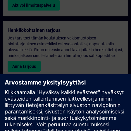
Aktivoi ilmoituspalvelu
Henkilökohtainen tarjous
Jos tarvitset tämän koulutuksen vakiomuotoisen
hintatarjouksen esimerkiksi ostososastollesi, napsauta alla
olevaa linkkiä. Sinun on ensin annettava joitakin henkilötietojasi,
minkä jälkeen sinulle lähetetään hintatarjous sähköpostitse.
Anna tarjous
Yksinomainen koulutustiedustelu
Täytä alla oleva kyselylomake, jos haluat tarjouksen
yksinoikeudella järjestettävästä koulutuksesta joko paikan
päällä, virtuaalisesti tai SITRAIN-koulutuskeskuksessamme.
Tämäntyyppinen pyyntö sopii suuremmille ryhmille (vähintään 6
henkilöä). Kun olet antanut yhteystietosi ja koulutustarpeesi,
saat meiltä tarjouksen.