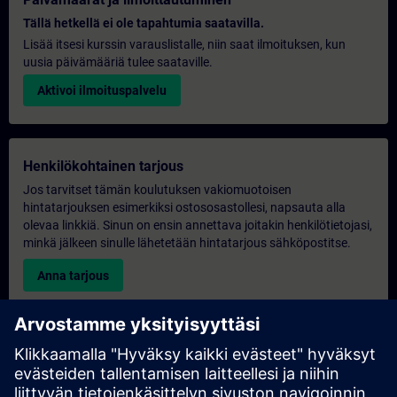
Tällä hetkellä ei ole tapahtumia saatavilla.
Lisää itsesi kurssin varauslistalle, niin saat ilmoituksen, kun
uusia päivämääriä tulee saataville.
Aktivoi ilmoituspalvelu
Henkilökohtainen tarjous
Jos tarvitset tämän koulutuksen vakiomuotoisen
hintatarjouksen esimerkiksi ostososastollesi, napsauta alla
olevaa linkkiä. Sinun on ensin annettava joitakin henkilötietojasi,
minkä jälkeen sinulle lähetetään hintatarjous sähköpostitse.
Anna tarjous
Yksinomainen koulutustiedustelu
Täytä alla oleva kyselylomake, jos haluat tarjouksen
yksinoikeudella järjestettävästä koulutuksesta joko paikan