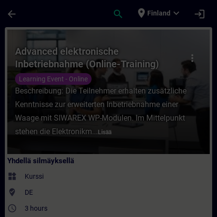
Siirry pääsisältöön
Sivu ladattu
place
expand_more
arrow_back
search
login
Finland
Kurssi - Advanced elektronische Inbetrieb
Advanced elektronische
more_vert
Inbetriebnahme (Online-Training)
Learning Event - Online
Beschreibung: Die Teilnehmer erhalten zusätzliche
Kenntnisse zur erweiterten Inbetriebnahme einer
Waage mit SIWAREX WP-Modulen. Im Mittelpunkt
stehen die Elektronikm...
Lisää
Yhdellä silmäyksellä
widgets
Kurssi
where_to_vote
DE
access_time
3 hours