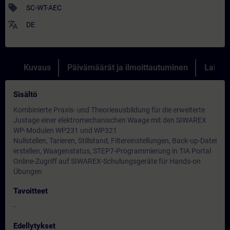
sell
SC-WT-AEC
translate
DE
Kuvaus
Päivämäärät ja ilmoittautuminen
Lainau
Sisältö
Kombinierte Praxis- und Theorieausbildung für die erweiterte
Justage einer elektromechanischen Waage mit den SIWAREX
WP-Modulen WP231 und WP321
Nullstellen, Tarieren, Stillstand, Filtereinstellungen, Back-up-Datei
erstellen, Waagenstatus, STEP7-Programmierung in TIA Portal
Online-Zugriff auf SIWAREX-Schulungsgeräte für Hands-on
Übungen
Tavoitteet
-
Edellytykset