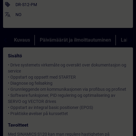
sell
DR-S12-PM
translate
NO
Kuvaus
Päivämäärät ja ilmoittautuminen
Lainau
Sisältö
• Drive systemets virkemåte og oversikt over dokumentasjon og
service
• Oppstart og oppsett med STARTER
• Diagnose og feilsøking
• Grunnleggende om kommunikasjonen via profibus og profinet
• Software funksjoner, PID regulering og optimalisering av
SERVO og VECTOR drives
• Oppstart av integral basic positioner (EPOS)
• Praktiske øvelser på kurssettet
Tavoitteet
Med SINAMICS S120 kan man regulere hastigheten på