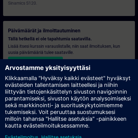
Sinamics S120.
Päivämäärät ja ilmoittautuminen
Tällä hetkellä ei ole tapahtumia saatavilla.
Lisää itsesi kurssin varauslistalle, niin saat ilmoituksen, kun
uusia päivämääriä tulee saataville.
Aktivoi ilmoituspalvelu
Henkilökohtainen tarjous
Jos tarvitset tämän koulutuksen vakiomuotoisen
hintatarjouksen esimerkiksi ostososastollesi, napsauta alla
olevaa linkkiä. Sinun on ensin annettava joitakin henkilötietojasi,
minkä jälkeen sinulle lähetetään hintatarjous sähköpostitse.
Anna tarjous