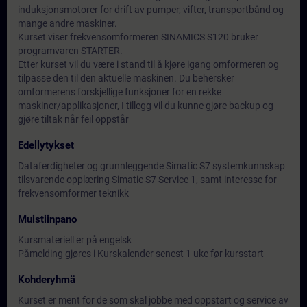
induksjonsmotorer for drift av pumper, vifter, transportbånd og
mange andre maskiner.
Kurset viser frekvensomformeren SINAMICS S120 bruker
programvaren STARTER.
Etter kurset vil du være i stand til å kjøre igang omformeren og
tilpasse den til den aktuelle maskinen. Du behersker
omformerens forskjellige funksjoner for en rekke
maskiner/applikasjoner, I tillegg vil du kunne gjøre backup og
gjøre tiltak når feil oppstår
Edellytykset
Dataferdigheter og grunnleggende Simatic S7 systemkunnskap
tilsvarende opplæring Simatic S7 Service 1, samt interesse for
frekvensomformer teknikk
Muistiinpano
Kursmateriell er på engelsk
Påmelding gjøres i Kurskalender senest 1 uke før kursstart
Kohderyhmä
Kurset er ment for de som skal jobbe med oppstart og service av