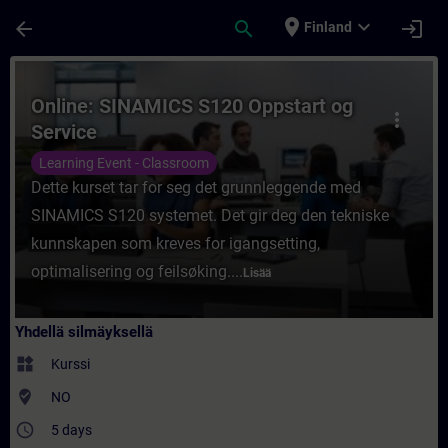
Siirry pääsisältöön
Sivu ladattu
place
expand_more
arrow_back
search
login
Finland
Kurssi - Online: SINAMICS S120 Oppstart o
Online: SINAMICS S120 Oppstart og
more_vert
Service
Learning Event - Classroom
Dette kurset tar for seg det grunnleggende med
SINAMICS S120 systemet. Det gir deg den tekniske
kunnskapen som kreves for igangsetting,
optimalisering og feilsøking....
Lisää
Yhdellä silmäyksellä
widgets
Kurssi
where_to_vote
NO
access_time
5 days