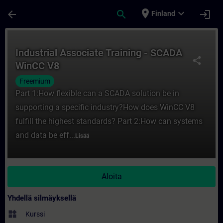
Siirry pääsisältöön
Sivu ladattu
place
expand_more
arrow_back
search
login
Finland
Kurssi - Industrial Associate Training - 
Industrial Associate Training - SCADA
share
WinCC V8
Freemium
Part 1:How flexible can a SCADA solution be in
supporting a specific industry?How does WinCC V8
fulfill the highest standards? Part 2:How can systems
and data be eff...
Lisää
Aloita
Yhdellä silmäyksellä
widgets
Kurssi