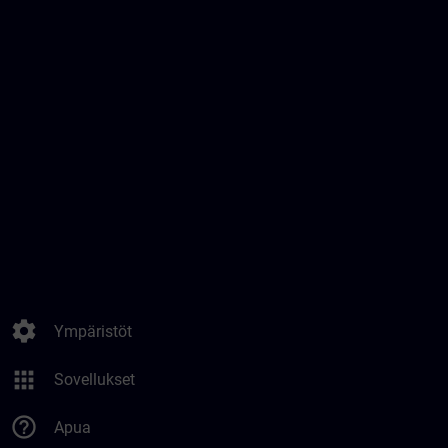
settings
Ympäristöt
apps
Sovellukset
help_outline
Apua