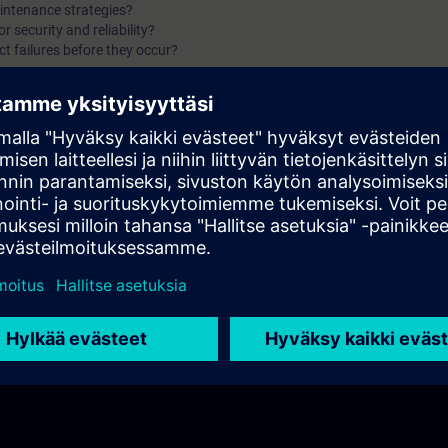
aintenance strategies?
r security and reliability?
t failures before they occur?
efficiently?
e connection matter?