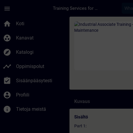
Siirry pääsisältöön
Sivu ladattu
menu
Training Services for Digital Industries
Kurssi - Industrial 
home
Koti
group_work
Kanavat
explore
Katalogi
timeline
Oppimispolut
assignment_turned_in
Sisäänpääsytesti
account_circle
Profiili
Kuvaus
info
Tietoja meistä
Sisältö
Part 1: