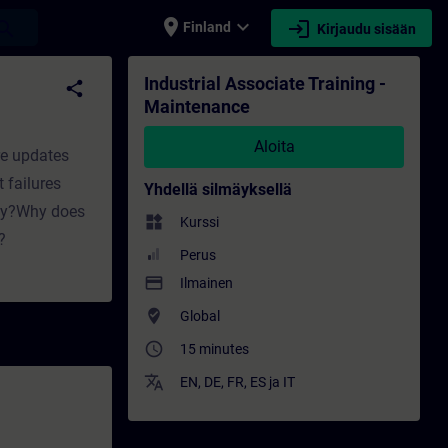
place
expand_more
login
earch
Finland
Kirjaudu sisään
s - Koulutus - Ammatillinen kehittyminen | 
Industrial Associate Training -
share
Maintenance
Aloita
re updates
t failures
Yhdellä silmäyksellä
tly?Why does
widgets
Kurssi
?
Perus
payment
Ilmainen
where_to_vote
Global
access_time
15 minutes
translate
EN
,
DE
,
FR
,
ES
ja
IT