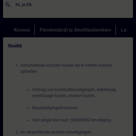
translate
NL
ja
EN
Kuvaus
Päivämäärät ja ilmoittautuminen
Lainau
Sisältö
Verschillende soorten fouten die in netten kunnen
optreden.
Gedrag van kortsluitbeveiligingen, enkelfasig,
meerfasige fouten, andere fouten.
Beschadigingskrommen.
Van single line naar (SIEMENS) beveiliging.
De verschillende soorten beveiligingen.