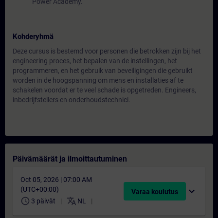
Power Academy.
Kohderyhmä
Deze cursus is bestemd voor personen die betrokken zijn bij het
engineering proces, het bepalen van de instellingen, het
programmeren, en het gebruik van beveiligingen die gebruikt
worden in de hoogspanning om mens en installaties af te
schakelen voordat er te veel schade is opgetreden. Engineers,
inbedrijfstellers en onderhoudstechnici.
Päivämäärät ja ilmoittautuminen
Oct 05, 2026 | 07:00 AM
(UTC+00:00)
expand_more
Varaa koulutus
schedule
translate
3 päivät
NL