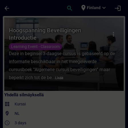
Siirry pääsisältöön
Sivu ladattu
place
expand_more
arrow_back
search
login
Finland
Kurssi - Hoogspanning Beveiligingen Intro
Hoogspanning Beveiligingen
more_vert
Introductie
Learning Event - Classroom
Deze in beginsel 3-daagse cursus is gebaseerd op de
informatie beschikbaar in het meegeleverde
cursusboek “Algemene cursus beveiligingen” maar
beperkt zich tot de be...
Lisää
Yhdellä silmäyksellä
widgets
Kurssi
where_to_vote
NL
access_time
3 days