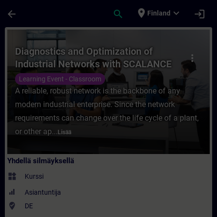
Siirry pääsisältöön
Sivu ladattu
place
expand_more
arrow_back
search
login
Finland
Kurssi - Diagnostics and Optimization of 
Diagnostics and Optimization of
more_vert
Industrial Networks with SCALANCE
(Face-to-face Training)
Learning Event - Classroom
A reliable, robust network is the backbone of any
modern industrial enterprise. Since the network
requirements can change over the life cycle of a plant,
or other ap...
Lisää
Yhdellä silmäyksellä
widgets
Kurssi
Asiantuntija
where_to_vote
DE