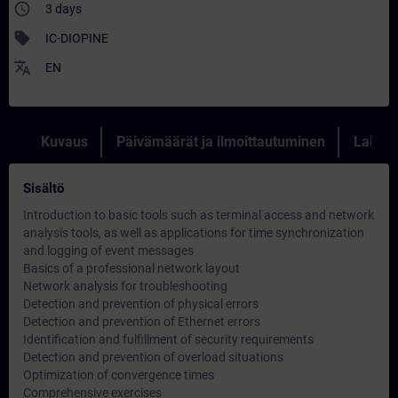
access_time
3 days
sell
IC-DIOPINE
translate
EN
Kuvaus
Päivämäärät ja ilmoittautuminen
Lainau
Sisältö
Introduction to basic tools such as terminal access and network
analysis tools, as well as applications for time synchronization
and logging of event messages
Basics of a professional network layout
Network analysis for troubleshooting
Detection and prevention of physical errors
Detection and prevention of Ethernet errors
Identification and fulfillment of security requirements
Detection and prevention of overload situations
Optimization of convergence times
Comprehensive exercises