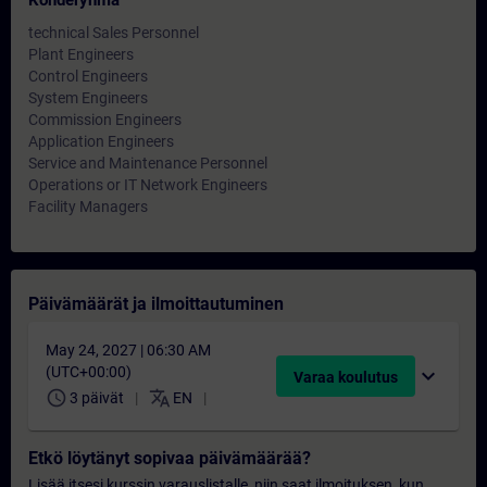
Kohderyhmä
technical Sales Personnel
Plant Engineers
Control Engineers
System Engineers
Commission Engineers
Application Engineers
Service and Maintenance Personnel
Operations or IT Network Engineers
Facility Managers
Päivämäärät ja ilmoittautuminen
May 24, 2027 | 06:30 AM
(UTC+00:00)
expand_more
Varaa koulutus
schedule
translate
3 päivät
EN
Etkö löytänyt sopivaa päivämäärää?
Lisää itsesi kurssin varauslistalle, niin saat ilmoituksen, kun