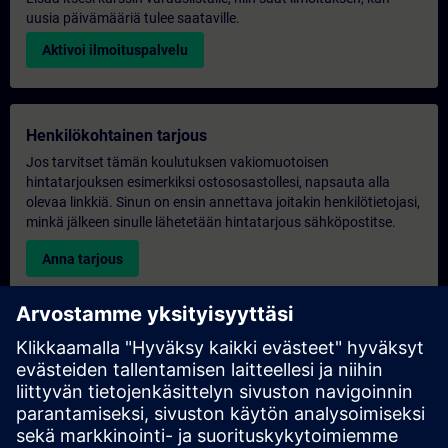
uusia päivämääriä tulee saataville.
Aktivoi ilmoituspalvelu
Henkilökohtainen tarjous
Jos tarvitset tämän koulutuksen vakiomuotoisen
hintatarjouksen esimerkiksi ostososastollesi, napsauta alla
olevaa linkkiä. Sinun on ensin annettava joitakin henkilötietojasi,
minkä jälkeen sinulle lähetetään hintatarjous sähköpostitse.
Anna tarjous
Yksinomainen koulutustiedustelu
Täytä alla oleva kyselylomake, jos haluat tarjouksen
yksinoikeudella järjestettävästä koulutuksesta joko paikan
päällä, virtuaalisesti tai SITRAIN-koulutuskeskuksessamme.
Tämäntyyppinen pyyntö sopii suuremmille ryhmille (vähintään 6
henkilöä). Kun olet antanut yhteystietosi ja koulutustarpeesi,