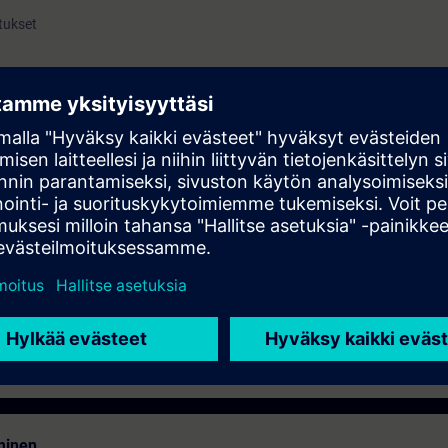
itukset
että käytännön harjoituksia. Harjoitukset tehdään koulu-
llita perustiedot Desigo CC valvomon käytöstä.
minen