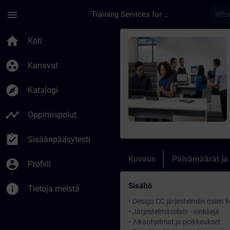
Siirry pääsisältöön
Sivu ladattu
menu
Training Services for Digital Industries
Kurssi - Desigo CC K
home
Koti
group_work
Kanavat
explore
Katalogi
timeline
Oppimispolut
assignment_turned_in
Sisäänpääsytesti
Kuvaus
Päivämäärät ja
account_circle
Profiili
Sisältö
info
Tietoja meistä
• Desigo CC järjestelmän osien 
• Järjestelmäselain - vinkkejä
• Aikaohjelmat ja poikkeukset