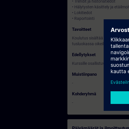
• Trendit ja historiatiedot
• Hälytysten käsittely ja etäilmo
• Lokitiedot
• Raportointi
Tavoitteet
Koulutus sisältää sekä teoriaa 
tusluokassa oikeilla laitteilla.
Edellytykset
Kurssille osallistuvien tulisi ha
Muistiinpano
-
Kohderyhmä
-
Päivämäärät ja ilmoittautu