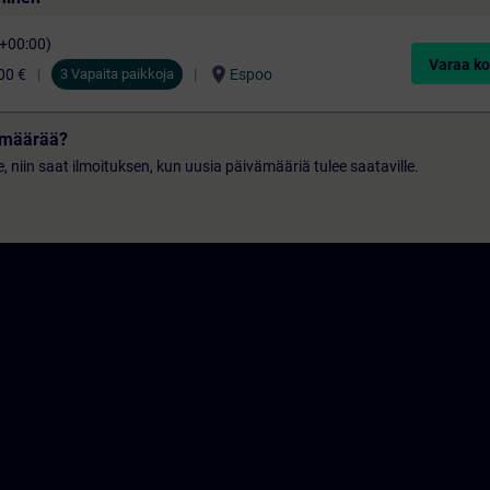
C+00:00)
Varaa ko
location_on
00 €
3 Vapaita paikkoja
Espoo
vämäärää?
le, niin saat ilmoituksen, kun uusia päivämääriä tulee saataville.