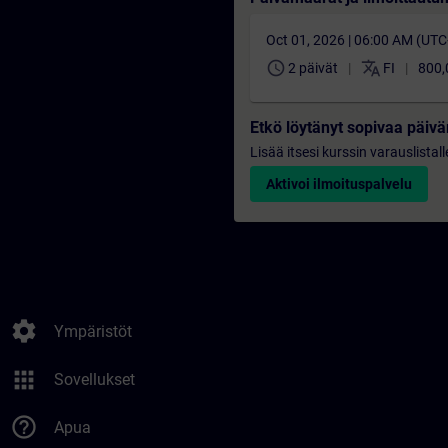
Oct 01, 2026 | 06:00 AM (UT
schedule
translate
2 päivät
FI
800,
Etkö löytänyt sopivaa päi
Lisää itsesi kurssin varauslistal
Aktivoi ilmoituspalvelu
settings
Ympäristöt
apps
Sovellukset
help_outline
Apua