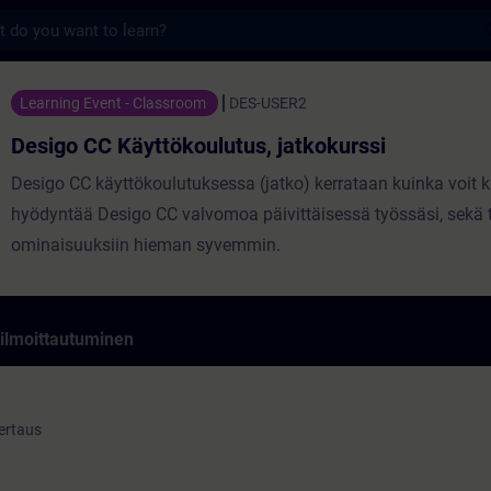
s
äyttökoulutus, jatkokurssi - Koulutus - Ko
Learning Event - Classroom
DES-USER2
Desigo CC Käyttökoulutus, jatkokurssi
Desigo CC käyttökoulutuksessa (jatko) kerrataan kuinka voit k
hyödyntää Desigo CC valvomoa päivittäisessä työssäsi, sekä 
ominaisuuksiin hieman syvemmin.
 ilmoittautuminen
kertaus