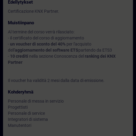
Edellytykset
Certificazione KNX Partner.
Muistiinpano
Al termine del corso verrà rilasciato:
- il certificato del corso di aggiornamento
-
un voucher di sconto del 40%
per l'acquisto
dell'
aggiornamento del software ETS
partendo da ETS3
-
10 crediti
nella sezione Conoscenza del
ranking dei KNX
Partner
Il voucher ha validità 2 mesi dalla data di emissione.
Kohderyhmä
Personale di messa in servizio
Progettisti
Personale di service
Integratori di sistema
Manutentori