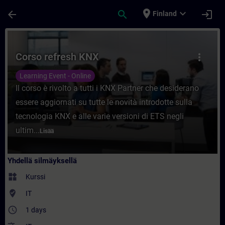
Siirry pääsisältöön
Sivu ladattu
place
expand_more
arrow_back
search
login
Finland
Kurssi - Corso refresh KNX - Koulutus - K
Corso refresh KNX
more_vert
Learning Event - Online
Il corso è rivolto a tutti i KNX Partner che desiderano
essere aggiornati su tutte le novità introdotte sulla
tecnologia KNX e alle varie versioni di ETS negli
ultim...
Lisää
Yhdellä silmäyksellä
widgets
Kurssi
where_to_vote
IT
access_time
1 days