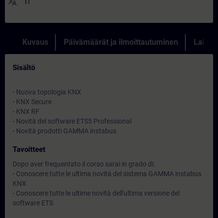
translate
IT
Kuvaus
Päivämäärät ja ilmoittautuminen
Lainau
Sisältö
- Nuova topologia KNX
- KNX Secure
- KNX RF
- Novità del software ETS5 Professional
- Novità prodotti GAMMA instabus
Tavoitteet
Dopo aver frequentato il corso sarai in grado di:
- Conoscere tutte le ultima novità del sistema GAMMA instabus
KNX
- Conoscere tutte le ultime novità dell'ultima versione del
software ETS