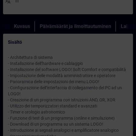
translate
IT
Kuvaus
Päivämäärät ja ilmoittautuminen
Lainau
Sisältö
- Architettura di sistema
- Installazione dell’hardware e cablaggio
- Installazione del software LOGO! Soft Comfort e compatibilità
- Impostazione delle modalità amministratore e operatore
- Panoramica delle impostazioni dei menu LOGO!
- Configurazione dell’interfaccia di collegamento del PC ad un
LOGO!
- Creazione di un programma con istruzioni AND, OR, XOR
- Utilizzo dei temporizzatori standard e avanzati
- Timer e orologio astronomico
- Funzione di test di un programma (online e simulazione)
- Download di un programma su un sistema LOGO!
- Introduzione ai segnali analogici e amplificatore analogico