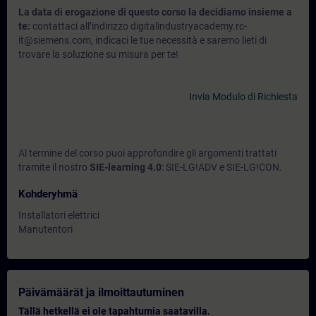
La data di erogazione di questo corso la decidiamo insieme a
te:
contattaci all’indirizzo digitalindustryacademy.rc-
it@siemens.com, indicaci le tue necessità e saremo lieti di
trovare la soluzione su misura per te!
Invia Modulo di Richiesta
Al termine del corso puoi approfondire gli argomenti trattati
tramite il nostro
SIE-learning 4.0
: SIE-LG!ADV e SIE-LG!CON.
Kohderyhmä
Installatori elettrici
Manutentori
Päivämäärät ja ilmoittautuminen
Tällä hetkellä ei ole tapahtumia saatavilla.