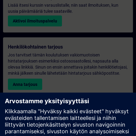
Lisää itsesi kurssin varauslistalle, niin saat ilmoituksen, kun
uusia päivämääriä tulee saataville.
Aktivoi ilmoituspalvelu
Henkilökohtainen tarjous
Jos tarvitset tämän koulutuksen vakiomuotoisen
hintatarjouksen esimerkiksi ostososastollesi, napsauta alla
olevaa linkkiä. Sinun on ensin annettava joitakin henkilötietojasi,
minkä jälkeen sinulle lähetetään hintatarjous sähköpostitse.
Anna tarjous
Yksinomainen koulutustiedustelu
Täytä alla oleva kyselylomake, jos haluat tarjouksen
yksinoikeudella järjestettävästä koulutuksesta joko paikan
päällä, virtuaalisesti tai SITRAIN-koulutuskeskuksessamme.
Tämäntyyppinen pyyntö sopii suuremmille ryhmille (vähintään 6