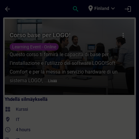
Siirry pääsisältöön
Sivu ladattu
place
expand_more
arrow_back
search
login
Finland
Kurssi - Corso base per LOGO! - Koulutus 
Corso base per LOGO!
more_vert
Learning Event - Online
Questo corso ti fornirà le capacità di base per
l’installazione e l’utilizzo del software LOGO!Soft
Comfort e per la messa in servizio hardware di un
sistema LOGO!, ...
Lisää
Yhdellä silmäyksellä
widgets
Kurssi
where_to_vote
IT
access_time
4 hours