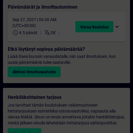
Päivämäärät ja ilmoittautuminen
Sep 27, 2027 | 06:30 AM
(UTC+00:00)
expand_more
Varaa koulutus
schedule
translate
4.5 päivät
DE
Etkö löytänyt sopivaa päivämäärää?
Lisää itsesi kurssin varauslistalle, niin saat ilmoituksen, kun
uusia päivämääriä tulee saataville.
Aktivoi ilmoituspalvelu
Henkilökohtainen tarjous
Jos tarvitset tämän koulutuksen vakiomuotoisen
hintatarjouksen esimerkiksi ostososastollesi, napsauta alla
olevaa linkkiä. Sinun on ensin annettava joitakin henkilötietojasi,
minkä jälkeen sinulle lähetetään hintatarjous sähköpostitse.