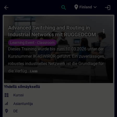
Siirry pääsisältöön
Sivu ladattu
place
expand_more
arrow_back
search
login
Finland
Kurssi - Advanced Switching and Routing 
Advanced Switching and Routing in
more_vert
Industrial Networks mit RUGGEDCOM
(Präsenz-Training)
Learning Event - Classroom
Dieses Training wurde bis zum 10.03.2026 unter der
Kursnummer IK-ASWIROR geführt. Ein zuverlässiges,
robustes industrielles Netzwerk ist die Grundlage für
die Verfüg...
Lisää
Yhdellä silmäyksellä
widgets
Kurssi
Asiantuntija
where_to_vote
DE