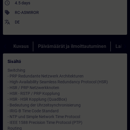
access_time
4.5 days
sell
RC-ASWIROR
translate
DE
Kuvaus
Päivämäärät ja ilmoittautuminen
Lainau
Sisältö
Switching
- PRP Redundante Netzwerk Architekturen
- High-Availability Seamless Redundancy Protocol (HSR)
- HSR / PRP Netzwerkknoten
- HSR - RSTP / PRP Kopplung
- HSR - HSR Kopplung (QuadBox)
- Bedeutung der Uhrzeitsynchronisierung
- IRIG-B Time Code Standard
- NTP und Simple Network Time Protocol
- IEEE 1588 Precision Time Protocol (PTP)
Routing