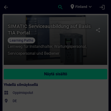
Siirry pääsisältöön
Sivu ladattu
place
expand_more
arrow_back
search
login
Finland
Kurssi - SIMATIC Serviceausbildung auf Ba
SIMATIC Serviceausbildung auf Basis
share
TIA Portal
Learning Paths
Lernweg für Instandhalter, Wartungspersonal,
Servicepersonal und Bediener
Näytä sisältö
Yhdellä silmäyksellä
widgets
Oppimispolut
where_to_vote
DE