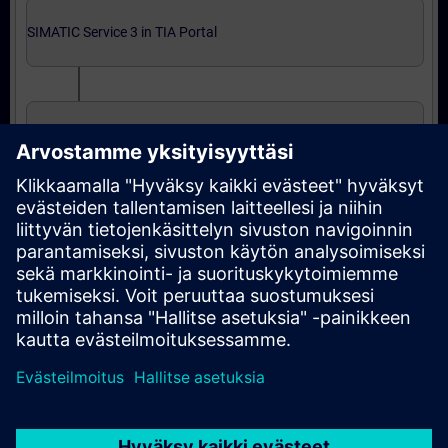
SIMATIC Service 3 in TIA Portal
SIMATIC Service 3 in TIA Portal (Präsenz-Training)
Abschließende Zertifizierung
Automatisierungstechniker/in Service entspr.
ZVEI in TIA Portal (Präsenz-Test)