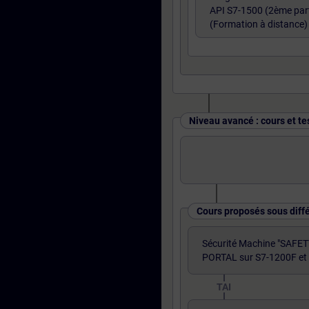
API S7-1500 (2ème part
(Formation à distance)
Niveau avancé : cours et te
Cours proposés sous diff
Sécurité Machine "SAFET
PORTAL sur S7-1200F et
TAI