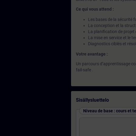
Ce qui vous attend :
Les bases de la sécurité 
La conception et la stru
La planification de projet
La mise en service et le t
Diagnostics ciblés et ré
Votre avantage :
Un parcours d’apprentissage cont
fail-safe .
Sisällysluettelo
Niveau de base : cours et t