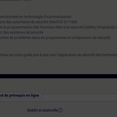
fonctionnelle en technologie d’automatisation
cture des automates de sécurité SIMATIC S7-1500
 et la programmation des fonctions liées à la sécurité (Safety Integrated)
est des systèmes de sécurité
solution de problèmes dans les programmes et composants de sécurité.
inu qui vous guide pas à pas vers l’application de sécurité des technolo
est de prérequis en ligne
error_outline
Sisältö ei saatavilla