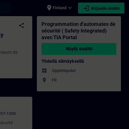
place
expand_more
login
earch
Finland
Kirjaudu sisään
ated) avec TIA Portal - Koulutus - Koulut
Programmation d'automates de
share
sécurité ( Safety Integrated)
ty
avec TIA Portal
Näytä sisältö
nieurs de
Yhdellä silmäyksellä
widgets
Oppimispolut
where_to_vote
FR
C S7-1500
sécurité