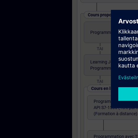
Cours proposés sous diff
Programmation TIA PORTA
TAI
Learning Journey - TIA P
Programmation partie 1
TAI
Cours en ligne
Programmation avec T
API S7-1500 (1ère parti
(Formation à distance)
Programmation avec T