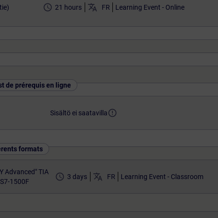
access_time
translate
ie)
21 hours
FR
Learning Event - Online
st de prérequis en ligne
error_outline
Sisältö ei saatavilla
érents formats
Y Advanced" TIA
access_time
translate
3 days
FR
Learning Event - Classroom
 S7-1500F