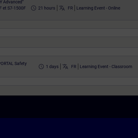
TY Advanced"
access_time
translate
F et S7-1500F
21 hours
FR
Learning Event - Online
 PORTAL Safety
access_time
translate
1 days
FR
Learning Event - Classroom