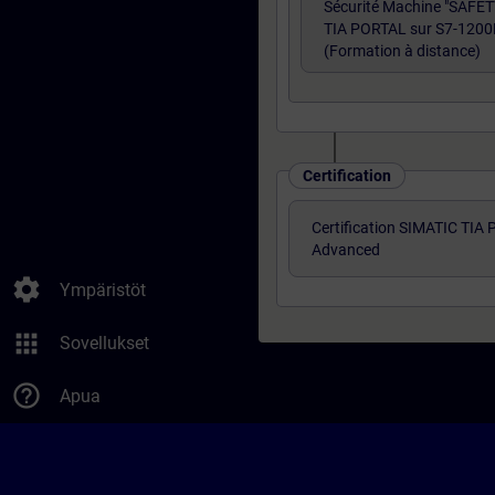
Sécurité Machine "SAFE
TIA PORTAL sur S7-1200
(Formation à distance)
Certification
Certification SIMATIC TIA
Advanced
settings
Ympäristöt
apps
Sovellukset
help_outline
Apua