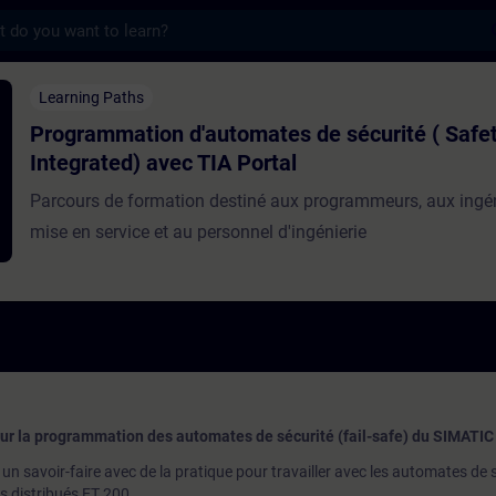
s
on d'automates de sécurité ( Safety Integr
Learning Paths
Programmation d'automates de sécurité ( Safe
Integrated) avec TIA Portal
Parcours de formation destiné aux programmeurs, aux ingé
mise en service et au personnel d'ingénierie
our la programmation des automates de sécurité (fail-safe) du SIMATI
n savoir-faire avec de la pratique pour travailler avec les automates de 
 distribués ET 200.