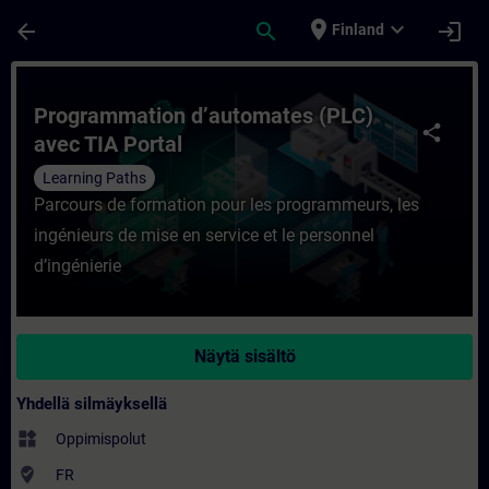
Siirry pääsisältöön
Sivu ladattu
place
expand_more
arrow_back
search
login
Finland
Kurssi - Programmation d’automates (PLC) 
Programmation d’automates (PLC)
share
avec TIA Portal
Learning Paths
Parcours de formation pour les programmeurs, les
ingénieurs de mise en service et le personnel
d’ingénierie
Näytä sisältö
Yhdellä silmäyksellä
widgets
Oppimispolut
where_to_vote
FR