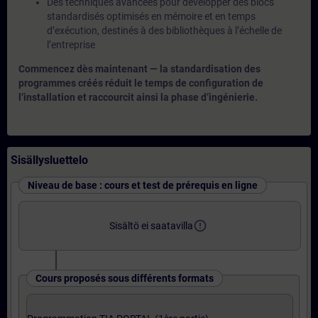
Des techniques avancées pour développer des blocs
standardisés optimisés en mémoire et en temps
d’exécution, destinés à des bibliothèques à l’échelle de
l’entreprise
Commencez dès maintenant — la standardisation des
programmes créés réduit le temps de configuration de
l’installation et raccourcit ainsi la phase d’ingénierie.
Sisällysluettelo
Niveau de base : cours et test de prérequis en ligne
error_outline
Sisältö ei saatavilla
Cours proposés sous différents formats