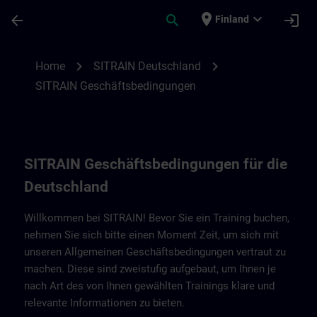
Skip To Main Content
Page Loaded
place
expand_more
arrow_back
search
login
Finland
SITRAIN Geschäftsbedingungen für Deuts
chevron_right
chevron_right
Home
SITRAIN Deutschland
SITRAIN Geschäftsbedingungen
SITRAIN Geschäftsbedingungen für die
Deutschland
Willkommen bei SITRAIN! Bevor Sie ein Training buchen,
nehmen Sie sich bitte einen Moment Zeit, um sich mit
unseren Allgemeinen Geschäftsbedingungen vertraut zu
machen. Diese sind zweistufig aufgebaut, um Ihnen je
nach Art des von Ihnen gewählten Trainings klare und
relevante Informationen zu bieten.