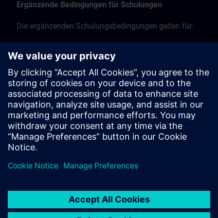
Ergänzende Bedingungen für Schulungen
Die ergänzenden Schulungsbedingungen gelten für:
Präsenzschulungen, Präsenzkurse und Schulungen
vor Ort
Live-Online-Schulungen per Fernzugriff
Workshop-Schulungen.
Finden Sie hier die ergänzenden
Schulungsbedingungen >