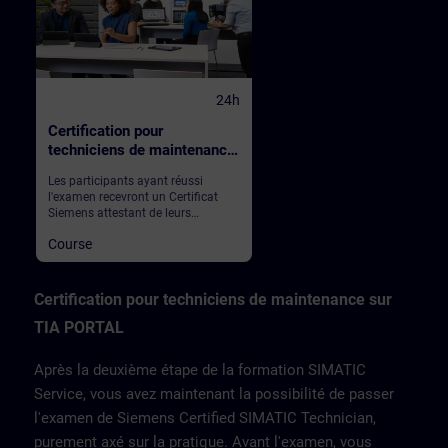
24h
Certification pour
techniciens de maintenance
sur TIA PORTAL
Les participants ayant réussi
l'examen recevront un Certificat
Siemens attestant de leurs
compétences.Le Zentralverband
Course
Elektrotechnik - und
Elektronikindustrie e.V. (ZVEI)
(association allemande des
fabricants de l'industrie
Certification pour techniciens de maintenance sur
électrotechnique et électronique) a
TIA PORTAL
défini des directives pour la
Formation Continue des
professionnels de ce secteur
Après la deuxième étape de la formation SIMATIC
d'activité.Conformément aux
recommandations du ZVEI., nous
Service, vous avez maintenant la possibilité de passer
avons mis en place une
l'examen de Siemens Certified SIMATIC Technician,
Certification permetant de valider
la qualification des techniciens de
purement axé sur la pratique. Avant l'examen, vous