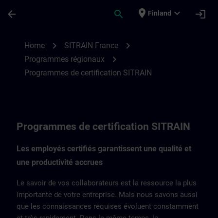
Skip To Main Content
Page Loaded
place
expand_more
arrow_back
search
login
Finland
Programmes de certification SITRAIN Fra
chevron_right
chevron_right
Home
SITRAIN France
chevron_right
Programmes régionaux
Programmes de certification SITRAIN
Programmes de certification SITRAIN
Les employés certifiés garantissent une qualité et
une productivité accrues
Le savoir de vos collaborateurs est la ressource la plus
importante de votre entreprise. Mais nous savons aussi
que les connaissances requises évoluent constamment