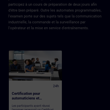
Maintenance sur les solutions et
participez à un cours de préparation de deux jours afin
technologiessuivantes:-
Modification simple du programme
d'être bien préparé. Outre les automates programmables,
API- Exploitation d'un IHM-
l'examen porte sur des sujets tels que la communication
Diagnostic et dépannage des
composants du système,
industrielle, la commande et la surveillance par
composants de l'API, Périphérie
l'opérateur et la mise en service d'entraînements.
décentralisées,
réseaux.Répartition50% Théorie,
50% PratiqueParticipants
max8Evaluation des
acquisOuiEligible CPF
ⓘNonCertificationCertification
SITRAINTest de
prérequisConnaissances
Maintenance avancée TIA-PORTAL
24h
Certification pour
automaticiens et
techniciens de BE sur TIA
Les participants ayant réussi
PORTAL
l'examen recevront un Certificat