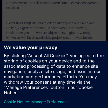
Prozesswerte darstellen und ändern", um alles Wissenswerte zu
erfahren.
Dieser Kurs zeigt Dir verschiedene Bildobjekte wie EA-Felder,
Balken, Zeigerinstrumente, Checkboxen, Optionsfelder,
Grafikanzeigen und weitere Objekte. Dazu gibt es wichtige
Hinweise, wie Du diese effektiv projektierst und was bei der
Projektierung noch zu beachten ist.
Auch lernst Du die Projektierung von Text- und Grafiklisten und
wie Du diese dann vielfach verwenden kannst.
Erstellt mit ...
WinCC Unified Engineering V20
WinCC Unified PC Runtime V20
Unified Comfort Panels