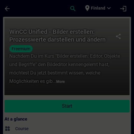
Skip To Main Content
Page Loaded
place
expand_more
arrow_back
search
login
Finland
Course - WinCC Unified - Bilder erstellen:
WinCC Unified - Bilder erstellen:
share
Prozesswerte darstellen und ändern
(V20)
Freemium
Nachdem Du im Kurs "Bilder erstellen: Editor, Objekte
und Begriffe" den Bildeditor kennengelernt hast,
möchtest Du jetzt bestimmt wissen, welche
Möglichkeiten es gib...
More
Start
At a glance
widgets
Course