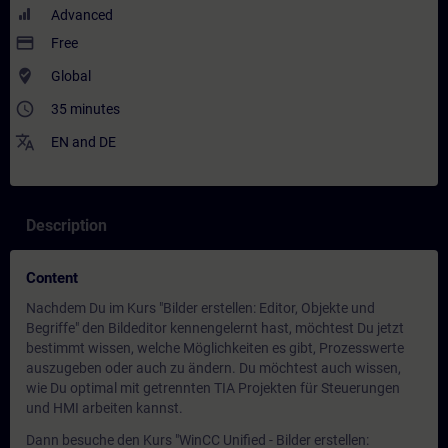
Advanced
payment
Free
where_to_vote
Global
access_time
35 minutes
translate
EN
and
DE
Description
Content
Nachdem Du im Kurs "Bilder erstellen: Editor, Objekte und
Begriffe" den Bildeditor kennengelernt hast, möchtest Du jetzt
bestimmt wissen, welche Möglichkeiten es gibt, Prozesswerte
auszugeben oder auch zu ändern. Du möchtest auch wissen,
wie Du optimal mit getrennten TIA Projekten für Steuerungen
und HMI arbeiten kannst.
Dann besuche den Kurs "WinCC Unified - Bilder erstellen: