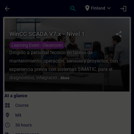
Skip To Main Content
Page Loaded
place
expand_more
arrow_back
search
login
Finland
Course - WinCC SCADA V7.x - Nivel 1 - Tra
WinCC SCADA V7.x - Nivel 1
share
Learning Event - Classroom
Dirigido a personal técnico en tareas de
mantenimiento, operación, servicio y proyectos, con
experiencia previa con sistemas SIMATIC, para el
diagnóstico, integració...
More
At a glance
widgets
Course
where_to_vote
MX
access_time
36 hours