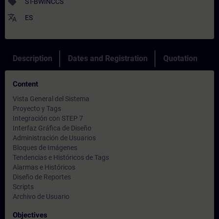
sell
ST-BWINCCS
translate
ES
Description
Dates and Registration
Quotation
Content
Vista General del Sistema
Proyecto y Tags
Integración con STEP 7
Interfaz Gráfica de Diseño
Administración de Usuarios
Bloques de Imágenes
Tendencias e Históricos de Tags
Alarmas e Históricos
Diseño de Reportes
Scripts
Archivo de Usuario
Objectives