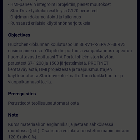
- HMI-paneelin integrointi projektiin, pienet muutokset
- StartDrive-työkalun esittely ja G120 perusteet
- Ohjelman dokumentointi ja tallennus
- Runsaasti erilaisia käytännönharjoituksia
Objectives
Huoltohenkilökunnan koulutuspolun SERV1->SERV2->SERV3
ensimmäinen osa. Ylläpito helpottuu ja vianpaikannus nopeutuu
huomattavasti opittuasi TIA-Portal ohjelmiston käytön,
perusteet S7-1200 ja 1500 järjestelmistä, PROFINET
kenttäväylästä, HMI projekteista ja taajuusmuuttajien
käyttöönotosta Startdrive ohjelmalla. Tämä kaikki huolto- ja
vianpaikannusotteella.
Prerequisites
Perustiedot teollisuusautomaatiosta
Note
Kurssimateriaali on englanniksi ja jaetaan sähköisessä
muodossa (pdf). Osallistuja voi tilata tulostetun mapin hintaan
120 € (alv 0 %).