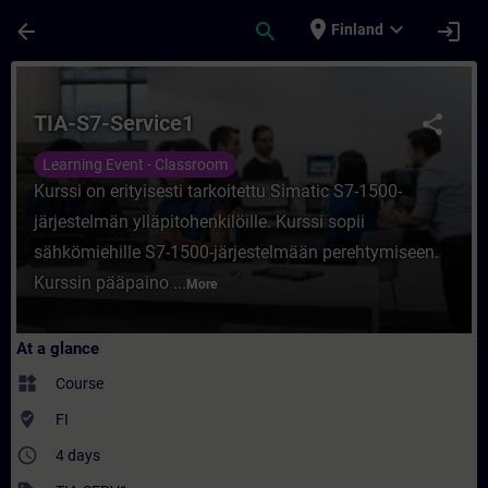
Skip To Main Content
Page Loaded
place
expand_more
arrow_back
search
login
Finland
Course - TIA-S7-Service1 - Training - Trai
TIA-S7-Service1
share
Learning Event - Classroom
Kurssi on erityisesti tarkoitettu Simatic S7-1500-
järjestelmän ylläpitohenkilöille. Kurssi sopii
sähkömiehille S7-1500-järjestelmään perehtymiseen.
Kurssin pääpaino ...
More
At a glance
widgets
Course
where_to_vote
FI
access_time
4 days