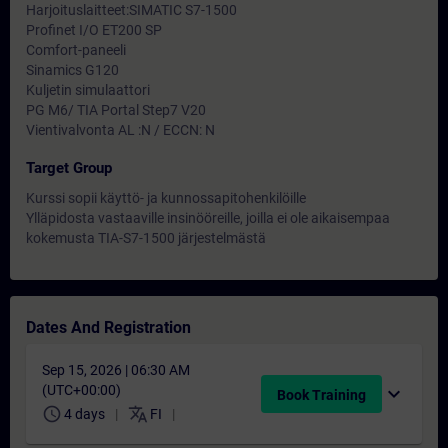
Harjoituslaitteet:SIMATIC S7-1500
Profinet I/O ET200 SP
Comfort-paneeli
Sinamics G120
Kuljetin simulaattori
PG M6/ TIA Portal Step7 V20
Vientivalvonta AL :N / ECCN: N
Target Group
Kurssi sopii käyttö- ja kunnossapitohenkilöille
Ylläpidosta vastaaville insinööreille, joilla ei ole aikaisempaa
kokemusta TIA-S7-1500 järjestelmästä
Dates And Registration
Sep 15, 2026 | 06:30 AM
(UTC+00:00)
expand_more
Book Training
schedule
translate
4 days
FI