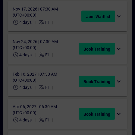
Nov 17, 2026 | 07:30 AM
(UTC+00:00)
expand_more
Join Waitlist
schedule
translate
4 days
FI
Nov 24, 2026 | 07:30 AM
(UTC+00:00)
expand_more
Book Training
schedule
translate
4 days
FI
Feb 16, 2027 | 07:30 AM
(UTC+00:00)
expand_more
Book Training
schedule
translate
4 days
FI
Apr 06, 2027 | 06:30 AM
(UTC+00:00)
expand_more
Book Training
schedule
translate
4 days
FI