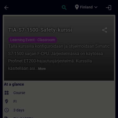
Skip To Main Content
Page Loaded
place
expand_more
arrow_back
search
login
Finland
Course - TIA-S7-1500-Safety-kurssi - Train
TIA-S7-1500-Safety-kurssi
share
Learning Event - Classroom
Tällä kurssilla konfiguroidaan ja ohjelmoidaan Simatic
S7-1500 sarjan F-CPU. Järjestelmässä on käytössä
Profinet ET200-hajautusjärjestelmä. Kurssilla
käsitellään asi...
More
At a glance
widgets
Course
where_to_vote
FI
access_time
3 days