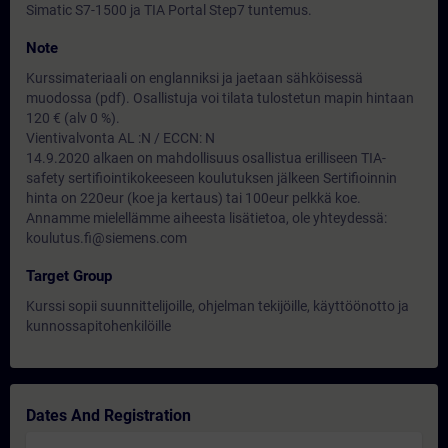
Simatic S7-1500 ja TIA Portal Step7 tuntemus.
Note
Kurssimateriaali on englanniksi ja jaetaan sähköisessä
muodossa (pdf). Osallistuja voi tilata tulostetun mapin hintaan
120 € (alv 0 %).
Vientivalvonta AL :N / ECCN: N
14.9.2020 alkaen on mahdollisuus osallistua erilliseen TIA-
safety sertifiointikokeeseen koulutuksen jälkeen Sertifioinnin
hinta on 220eur (koe ja kertaus) tai 100eur pelkkä koe.
Annamme mielellämme aiheesta lisätietoa, ole yhteydessä:
koulutus.fi@siemens.com
Target Group
Kurssi sopii suunnittelijoille, ohjelman tekijöille, käyttöönotto ja
kunnossapitohenkilöille
Dates And Registration