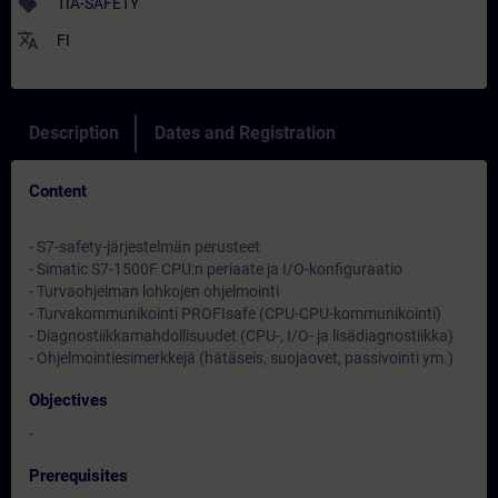
sell
TIA-SAFETY
translate
FI
Description
Dates and Registration
Content
- S7-safety-järjestelmän perusteet
- Simatic S7-1500F CPU:n periaate ja I/O-konfiguraatio
- Turvaohjelman lohkojen ohjelmointi
- Turvakommunikointi PROFIsafe (CPU-CPU-kommunikointi)
- Diagnostiikkamahdollisuudet (CPU-, I/O- ja lisädiagnostiikka)
- Ohjelmointiesimerkkejä (hätäseis, suojaovet, passivointi ym.)
Objectives
-
Prerequisites