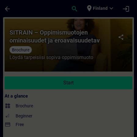
Skip To Main Content
Page Loaded
place
expand_more
arrow_back
search
login
Finland
Course - SITRAIN – Oppimismuotojen omina
SITRAIN – Oppimismuotojen
share
ominaisuudet ja eroavaisuudetav
Brochure
Löydä tarpeisiisi sopiva oppimismuoto
Start
At a glance
widgets
Brochure
Beginner
payment
Free