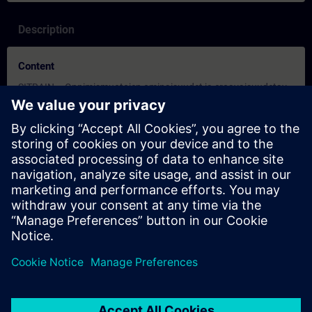
Description
Content
SITRAIN – Oppimismuotojen ominaisuudet ja eroavaisuudetav