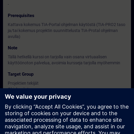
-
Prerequisites
Kattava kokemus TIA-Portal ohjelman käytöstä (TIA-PRO2 taso
ja/tai kokemus projektin suunnittelusta TIA-Protal ohjelman
avulla)
Note
Tällä hetkellä kurssi on tarjolla vain osana virtuaalisen
käyttöönoton palvelua, avoimia kursseja tarjolla myöhemmin
Target Group
Projektien tekijät
Ohjelmoijat
Käyttöönottoinsinöörit
Dates And Registration
Currently, no events available