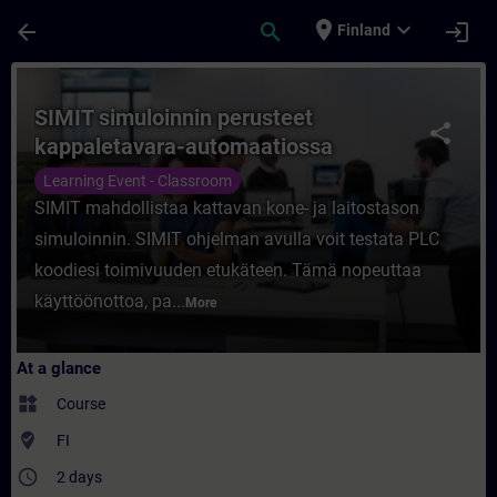
Skip To Main Content
Page Loaded
place
expand_more
arrow_back
search
login
Finland
Course - SIMIT simuloinnin perusteet kapp
SIMIT simuloinnin perusteet
share
kappaletavara-automaatiossa
Learning Event - Classroom
SIMIT mahdollistaa kattavan kone- ja laitostason
simuloinnin. SIMIT ohjelman avulla voit testata PLC
koodiesi toimivuuden etukäteen. Tämä nopeuttaa
käyttöönottoa, pa...
More
At a glance
widgets
Course
where_to_vote
FI
access_time
2 days