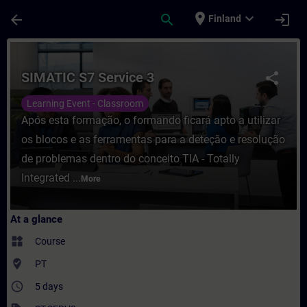
Skip To Main Content
Page Loaded
place
expand_more
arrow_back
search
login
Finland
Course - SIMATIC S7 Service 3 - Training 
SIMATIC S7 Service 3
share
Learning Event - Classroom
Após esta formação, o formando ficará apto a utilizar
os blocos e as ferramentas para a deteção e resolução
de problemas dentro do conceito TIA - Totally
Integrated ...
More
At a glance
widgets
Course
where_to_vote
PT
access_time
5 days