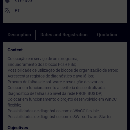
sell
ST-SERV3
translate
PT
Description
Dates and Registration
Quotation
Content
Colocação em serviço de um programa;
Enquadramento dos blocos Fcs e FBs;
Possibilidade de utilização de blocos de organização de erros;
Acrescentar registos de diagnóstico e avaliá-los;
Procura de falhas de software e resolução de avarias;
Colocar em funcionamento a periferia descentralizada;
Diagnóstico de falhas ao nível da rede PROFIBUS DP;
Colocar em funcionamento o projeto desenvolvido em WinCC
flexible;
Possibilidades de diagnóstico com o WinCC flexible;
Possibilidades de diagnóstico com o SW - software Starter.
Objectives