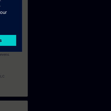
erstof
gevens.
PLC