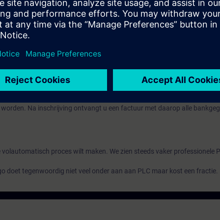
 of voldoende aantoonbare ervaring.
beschikt over een groot aantal praktijkgerichte opdrachten zodat u de le
.
personen waardoor u veel persoonlijke aandacht krijgt.
e en lunch.
 worden. Na inschrijving ontvangt u een factuur met daarop alle bankge
volautomatisch proces wilt maken. We zien steeds vaker professionele 
o doet tegenwoordig niet veel onder aan aan PLC maar kost een fractie.