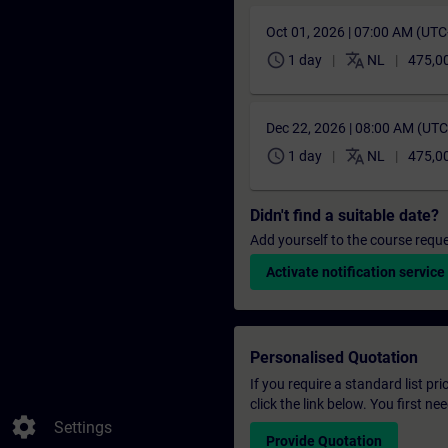
Oct 01, 2026 | 07:00 AM (UT
schedule
translate
1 day
NL
475,0
Dec 22, 2026 | 08:00 AM (UT
schedule
translate
1 day
NL
475,0
Didn't find a suitable date?
Add yourself to the course reque
Activate notification service
Personalised Quotation
If you require a standard list pr
click the link below. You first n
settings
Settings
Provide Quotation