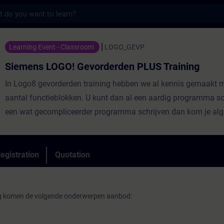
s
GO! Gevorderden PLUS Training - Training 
Learning Event - Classroom
LOGO_GEVP
Siemens LOGO! Gevorderden PLUS Training
In Logo8 gevorderden training hebben we al kennis gemaakt 
aantal functieblokken. U kunt dan al een aardig programma sch
een wat gecompliceerder programma schrijven dan kom je alg
in processtappen.Als je met functieblokken werkt raak je al g
overzicht kwijt. Hoekun je nu een programma opzetten zonder 
grote spaghettiaan functieblokken wordt. Door gebruik te ma
egistration
Quotation
databases kun jehet programma vaak vereenvoudigen waardo
meer overzicht krijgt. Logo8 heeft hier een eigen systeem voor
ng komen de volgende onderwerpen aanbod: