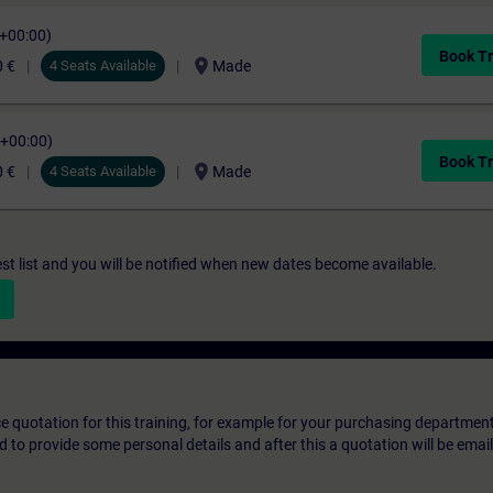
C+00:00)
Book Tr
location_on
0 €
4 Seats Available
Made
C+00:00)
Book Tr
location_on
0 €
4 Seats Available
Made
st list and you will be notified when new dates become available.
ice quotation for this training, for example for your purchasing departmen
eed to provide some personal details and after this a quotation will be emai