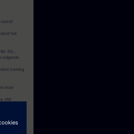
 vooraf
eerst het
kt. Etc..
e volgende
deze training
 in onze
a. Het
n, koelen en