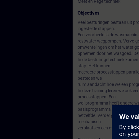
Meet en Regeltechniek
Objectives
Veel besturingen bestaan uit pr
ingestelde stappen.
Een voorbeeld is de wasmachine 
restwater wegpompen. Vervolgens
omwentelingen om het water goe
opnemen door het wasgoed. Deze
In de besturingstechniek komen 
stap. Het kunnen
meerdere processtappen parallel
besteden we
ruim aandacht hoe we een progr
In deze training leren we ook e
processtappen. Een
wol programma heeft andere wa
basisprogramma blijft
hetzelfde. Verder gaan we een s
mechanisch
verplaatsen een overshoot te ve