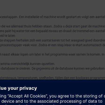
ocesstappen. Een installatie of machine wordt gestart en volgt een aantal
die we allemaal thuis hebben staan. Zodra u deze start gaat de machine 
 pakt hij water tot een bepaald niveau en draait de trommel een aantal
d te laten
 stappen herhalen zich een aantal keren tot het wasgoed goed doordren
processtappen vaak voor. Zodra er een stap klaar is start automatisch d
 naast elkaar lopen om later in het programma weer samen te komen. In 
amma overzichtelijk kunnen opzetten.
en database te creëren. De gegevens uit de database kunnen we gebruiken
terniveaus, temperaturen, snelheden, tijden dan een kookwas programm
tukje meet en regeltechniek toepassen. Dit gebruiken we om bij verwarme
rmijden.