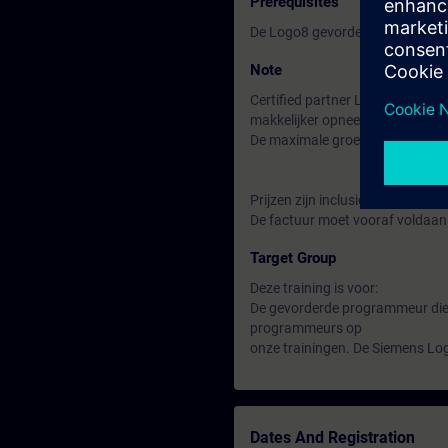
Prerequisites
De Logo8 gevorderden opleiding
Note
Certified partner Logo8 in Made 
makkelijker opneemt en begrijpt
De maximale groepsgrootte is 4 
Prijzen zijn inclusief koffie / the
De factuur moet vooraf voldaan
Target Group
Deze training is voor:
De gevorderde programmeur die 
programmeurs op
onze trainingen. De Siemens Log
Dates And Registration