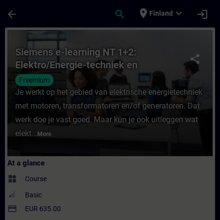
Skip To Main Content
Page Loaded
place
expand_more
arrow_back
search
login
Finland
Course - Siemens e-learning NT 1+2: Elekt
Siemens e-learning NT 1+2:
share
Elektro/Energie-techniek en
Transformatoren
Freemium
Je werkt op het gebied van elektrische energietechniek
met motoren, transformatoren en/of generatoren. Dat
werk doe je vast goed. Maar kun je ook uitleggen wat
elekt...
More
At a glance
widgets
Course
Basic
payment
EUR 635.00