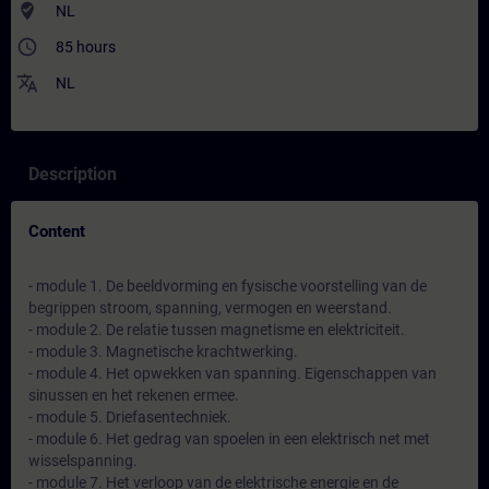
where_to_vote
NL
access_time
85 hours
translate
NL
Description
Content
- module 1. De beeldvorming en fysische voorstelling van de
begrippen stroom, spanning, vermogen en weerstand.
- module 2. De relatie tussen magnetisme en elektriciteit.
- module 3. Magnetische krachtwerking.
- module 4. Het opwekken van spanning. Eigenschappen van
sinussen en het rekenen ermee.
- module 5. Driefasentechniek.
- module 6. Het gedrag van spoelen in een elektrisch net met
wisselspanning.
- module 7. Het verloop van de elektrische energie en de