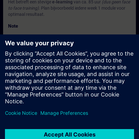
Het betreft een stevige
e-learning
van ca. 85 uur
(dus geen face
to face training)
. Plan bijvoorbeeld iedere week 1 module voor
optimaal resultaat.
Note
- Elke module vraagt circa 2 tot 4 uur studie.
Je hebt ruim de tijd om alle modules af te ronden. Na 1 jaar
verloopt de licentie. Kom je er toch niet aan toe? Geen probleem.
Je kunt de licentie telkens een jaar verlengen.
Target Group
Voor iedereen die betrokken is bij de bedrijfsvoering van
elektrische installaties en een goed inzicht willen hebben in de
basisprincipes van de elektrische energietechniek.