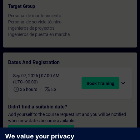
Target Group
Personal de mantenimiento
Personal de servicio técnico
Ingenieros de proyectos
Ingenieros de puesta en marcha
Dates And Registration
Sep 07, 2026 | 07:00 AM
(UTC+00:00)
expand_more
Book Training
schedule
translate
36 hours
ES
Didn't find a suitable date?
Add yourself to the course request list and you will be notified
when new dates become available.
Activate notification service