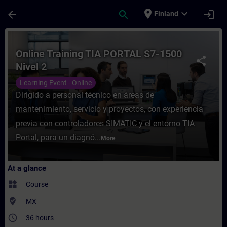
Skip To Main Content
Page Loaded
place
expand_more
arrow_back
search
login
Finland
Course - Online Training TIA PORTAL S7-15
Online Training TIA PORTAL S7-1500
share
Nivel 2
Learning Event - Online
Dirigido a personal técnico en áreas de
mantenimiento, servicio y proyectos, con experiencia
previa con controladores SIMATIC y el entorno TIA
Portal, para un diagnó...
More
At a glance
widgets
Course
where_to_vote
MX
access_time
36 hours