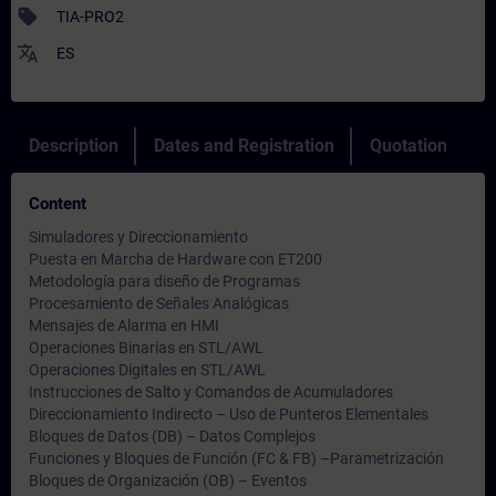
sell
TIA-PRO2
translate
ES
Description
Dates and Registration
Quotation
Content
Simuladores y Direccionamiento
Puesta en Marcha de Hardware con ET200
Metodología para diseño de Programas
Procesamiento de Señales Analógicas
Mensajes de Alarma en HMI
Operaciones Binarias en STL/AWL
Operaciones Digitales en STL/AWL
Instrucciones de Salto y Comandos de Acumuladores
Direccionamiento Indirecto – Uso de Punteros Elementales
Bloques de Datos (DB) – Datos Complejos
Funciones y Bloques de Función (FC & FB) –Parametrización
Bloques de Organización (OB) – Eventos