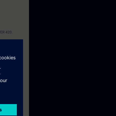
TER 420.
00/400 e