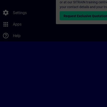
or at our SITRAIN training centr
your contact details and your tr
settings
Settings
Request Exclusive Quotatio
apps
Apps
help_outline
Help