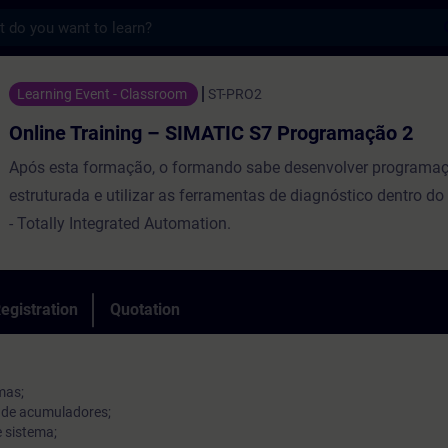
s
ning – SIMATIC S7 Programação 2 - Trainin
Learning Event - Classroom
ST-PRO2
Online Training – SIMATIC S7 Programação 2
Após esta formação, o formando sabe desenvolver programa
estruturada e utilizar as ferramentas de diagnóstico dentro do
- Totally Integrated Automation.
egistration
Quotation
mas;
s de acumuladores;
 sistema;