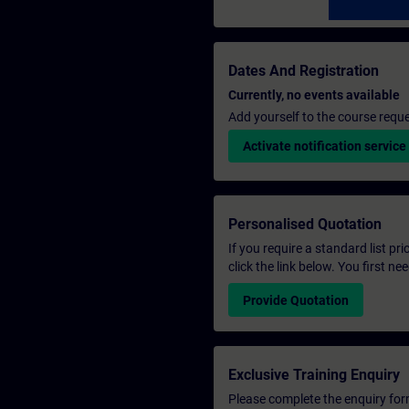
Dates And Registration
Currently, no events available
Add yourself to the course reque
Activate notification service
Personalised Quotation
If you require a standard list pr
click the link below. You first n
Provide Quotation
Exclusive Training Enquiry
Please complete the enquiry form 