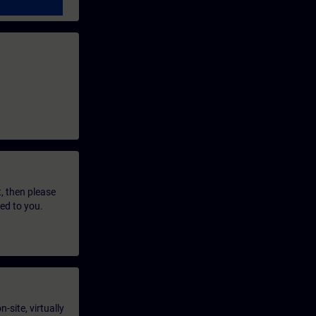
t, then please
led to you.
-site, virtually