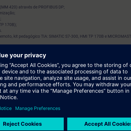
 (MM 420) através de PROFIBUS DP;
nização;
;
TP 170B);
s.
o remoto, kit pedagógico TIA: SIMATIC S7-300, HMI TP 170B e MICROMAS
s STEP 7 complexas, efetua troca de dados entre os equipamentos S7-3
a prévia dos cursos ST-PRO1, on-STPRO1 ou ST-SERV3.
 formato digital.