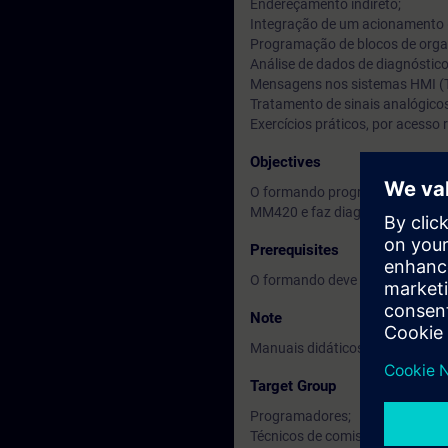
Endereçamento indireto;
Integração de um acionamento
Programação de blocos de orga
Análise de dados de diagnóstico
Mensagens nos sistemas HMI (
Tratamento de sinais analógico
Exercícios práticos, por acess
Objectives
O formando programa instruçõe
MM420 e faz diagnóstico.
Prerequisites
O formando deve ter frequênci
Note
Manuais didáticos em inglês, em
Target Group
Programadores;
Técnicos de comissionamento.