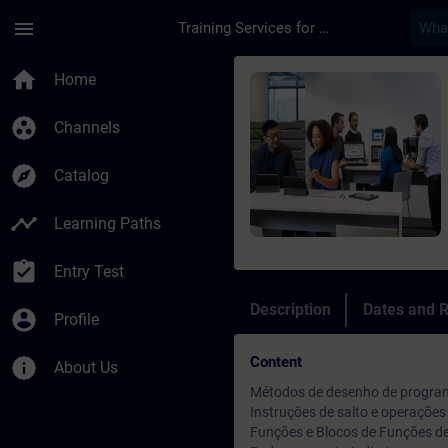
Skip To Main Content
Page Loaded
menu
Training Services for Digital Industries
Course - Online Trai
home
Home
group_work
Channels
explore
Catalog
timeline
Learning Paths
assignment_turned_in
Entry Test
Description
Dates and R
account_circle
Profile
Content
info
About Us
Métodos de desenho de progra
Instruções de salto e operaçõe
Funções e Blocos de Funções de