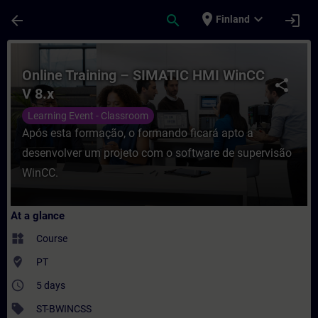
Skip To Main Content
Page Loaded
place
expand_more
arrow_back
search
login
Finland
Course - Online Training – SIMATIC HMI Wi
Online Training – SIMATIC HMI WinCC
share
V 8.x
Learning Event - Classroom
Após esta formação, o formando ficará apto a
desenvolver um projeto com o software de supervisão
WinCC.
At a glance
widgets
Course
where_to_vote
PT
access_time
5 days
sell
ST-BWINCSS