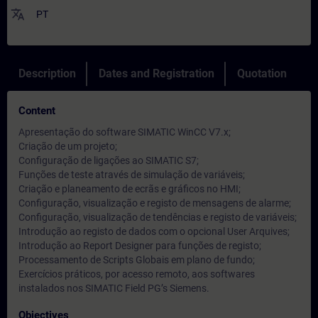
translate
PT
Description
Dates and Registration
Quotation
Content
Apresentação do software SIMATIC WinCC V7.x;
Criação de um projeto;
Configuração de ligações ao SIMATIC S7;
Funções de teste através de simulação de variáveis;
Criação e planeamento de ecrãs e gráficos no HMI;
Configuração, visualização e registo de mensagens de alarme;
Configuração, visualização de tendências e registo de variáveis;
Introdução ao registo de dados com o opcional User Arquives;
Introdução ao Report Designer para funções de registo;
Processamento de Scripts Globais em plano de fundo;
Exercícios práticos, por acesso remoto, aos softwares
instalados nos SIMATIC Field PG’s Siemens.
Objectives