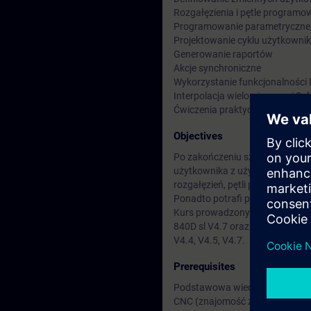
Rozgałęzienia i pętle programo
Programowanie parametryczne
Projektowanie cyklu użytkowni
Generowanie raportów
Akcje synchroniczne
Wykorzystanie funkcjonalności
Interpolacja wielomianowa i Spl
Ćwiczenia praktyczne
Objectives
Po zakończeniu szkolenia uczes
użytkownika z użyciem Gkodów
rozgałęzień, pętli programowyc
Ponadto potrafi przygotować pr
Kurs prowadzony jest na 5-osi
840D sl V4.7 oraz komputerac
V4.4, V4.5, V4.7.
Prerequisites
Podstawowa wiedza z zakresu p
CNC (znajomość zagadnień rea