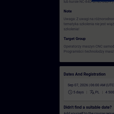
lub kursie NC-84D-B/NC-84D-P)
Note
Uwaga: Z uwagi na różnorodnoś
tematyka szkolenia nie jest wi
szkolenia!
Target Group
Operatorzy maszyn CNC samodz
Programiści i technolodzy mas
Dates And Registration
Sep 07, 2026 | 06:00 AM (UT
schedule
translate
5 days
PL
4 50
Didn't find a suitable date?
Add yourself to the course reque