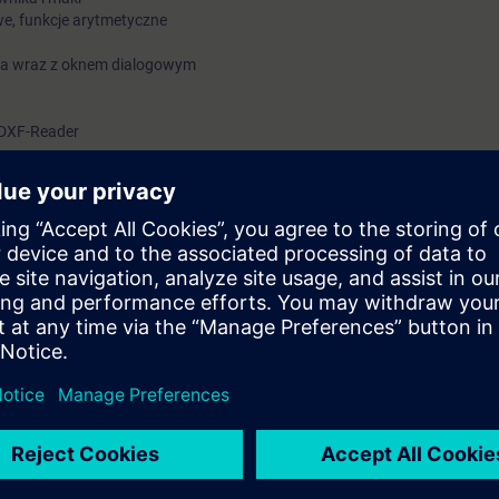
we, funkcje arytmetyczne
ka wraz z oknem dialogowym
 DXF-Reader
ine
tnik potrafi samodzielnie pisać programy technologiczne, podprogramy i
 oraz języka programowania wysokiego poziomu z wykorzystaniem:
h, zmiennych systemowych, zmiennych użytkownika, akcji synchronicznyc
oste okna dialogowe do obsługi obrabiarki i wsparcia programowania.
owej frezarce DMU 50 firmy DMG MORI wyposażonej w układ sterowani
h PC wyposażonych w oprogramowanie SinuTrain Operate
rogramowania i obsługi obrabiarek
lizowanych na kursie NC-SINOP-B/NC-SINOP-P