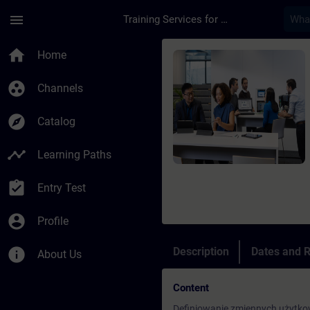
Skip To Main Content
Page Loaded
menu
Training Services for Digital Industries
Course - Obsługa i 
home
Home
group_work
Channels
explore
Catalog
timeline
Learning Paths
assignment_turned_in
Entry Test
account_circle
Profile
info
Description
Dates and R
About Us
Content
Definiowanie zmiennych użytko