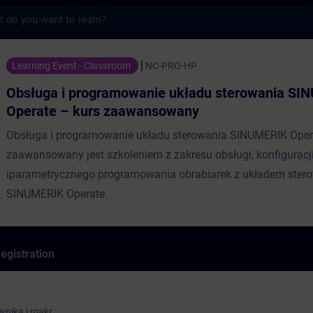
s
programowanie układu sterowania SINUMERI
Learning Event - Classroom
NC-PRO-HP
Obsługa i programowanie układu sterowania S
Operate – kurs zaawansowany
Obsługa i programowanie układu sterowania SINUMERIK Oper
zaawansowany jest szkoleniem z zakresu obsługi, konfiguracj
iparametrycznego programowania obrabiarek z układem ster
SINUMERIK Operate.
egistration
wnika i makr