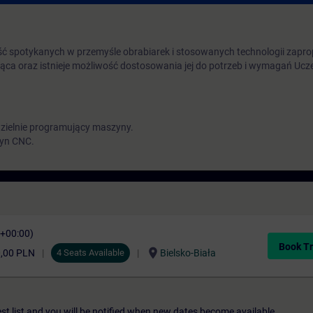
.
ć spotykanych w przemyśle obrabiarek i stosowanych technologii zap
ążąca oraz istnieje możliwość dostosowania jej do potrzeb i wymagań Uc
ielnie programujący maszyny.
zyn CNC.
C+00:00)
Book Tr
location_on
0,00 PLN
4 Seats Available
Bielsko-Biała
st list and you will be notified when new dates become available.