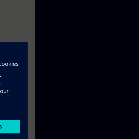
 cykle
h, itp.
a SINUMERIK