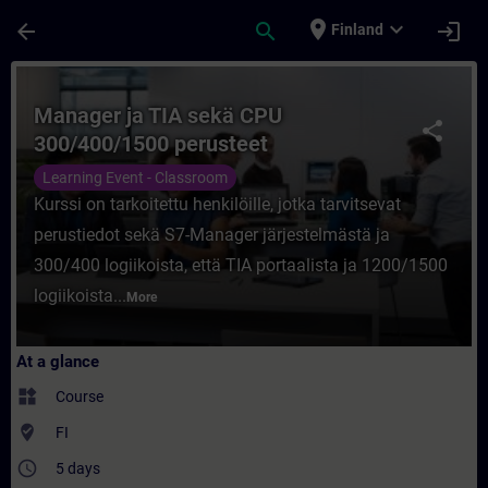
Skip To Main Content
Page Loaded
place
expand_more
arrow_back
search
login
Finland
Course - Manager ja TIA sekä CPU 300/400/
Manager ja TIA sekä CPU
share
300/400/1500 perusteet
Learning Event - Classroom
Kurssi on tarkoitettu henkilöille, jotka tarvitsevat
perustiedot sekä S7-Manager järjestelmästä ja
300/400 logiikoista, että TIA portaalista ja 1200/1500
logiikoista...
More
At a glance
widgets
Course
where_to_vote
FI
access_time
5 days