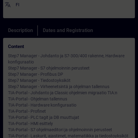
translate
FI
Description
Dates and Registration
Content
Step7 Manager - Johdanto ja S7-300/400 rakenne, Hardware
konfiguraatio
Step7 Manager - S7 ohjelmoinnin perusteet
Step7 Manager - Profibus DP
Step7 Manager - Tiedostoyksiköt
Step7 Manager - Virheenetsintä ja ohjelman tallennus
TIA-Portal - Johdanto ja Classic ohjelmien migraatio TIA:n
TIA-Portal - Ohjelman tallennus
TIA-Portal - Hardware konfiguraatio
TIA-Portal - Profinet
TIA-Portal - PLC tagit ja DB muuttujat
TIA-Portal - HMI esittely
TIA-Portal - S7 ohjelmaeditori ja ohjelmoinnin perusteet
TIA-Portal - Laskurit, ajastimet, matematiikka ja tiedostoyksiköt