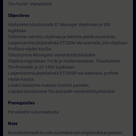
TIA-Portal - Vianetsintä
Objectives
Aloitamme tutustumalla S7-Manager ohjelmaan ja 300
logikkaan.
Tutkimme valmista ohjelmaa ja teemme pieniä muutoksia.
Laajennamme järjestelmää ET200M ala-asemalla, jota ohjataan
Profibus-väylän kautta.
Tutustumme Managerin vianetsintätyökaluihin.
Ohjelma migroidaan TIA:lle ja modernisoidaan. Tutustumme
TIA-Protaaliin ja S7-1500 logiikkaan.
Laajennamme järjestelmää ET200SP ala-asemalla, profinet
väylän kautta.
Lisäksi lisäämme mukaan Confort paneelin.
Lopuksi tutustumme TIA-portaalin vianetsintätyökaluihin
Prerequisites
Perustiedot automaatiosta
Note
Kurssimateriaali on osin suomeksi osin englanniksi ja jaetaan