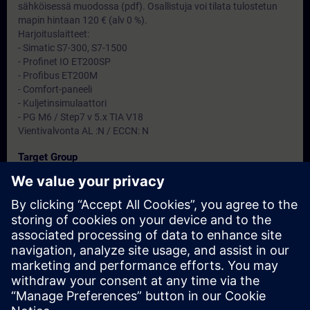
sähköisessä muodossa (pdf). Osallistuja voi tilata tulostetun
mapin hintaan 120 € (alv 0 %).
Harjoituslaitteet:
- Simatic S7-300, S7-1500
- Profinet IO ET200SP
- Profibus ET200M
- Comfort-paneeli
- Kuljetinsimulaattori
- PG M6 / Step7 v 5.x TIA V18
Vientivalvonta AL :N / ECCN: N
Target Group
Erityisesti huolto ja ylläpitohenkilöt
Dates And Registration
Currently, no events available
Add yourself to the course request list and you will be notified
when new dates become available.