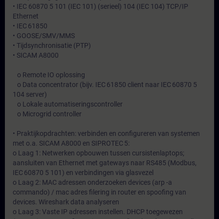
• IEC 60870 5 101 (IEC 101) (serieel) 104 (IEC 104) TCP/IP
Ethernet
• IEC 61850
• GOOSE/SMV/MMS
• Tijdsynchronisatie (PTP)
• SICAM A8000
o Remote IO oplossing
o Data concentrator (bijv. IEC 61850 client naar IEC 60870 5
104 server)
o Lokale automatiseringscontroller
o Microgrid controller
• Praktijkopdrachten: verbinden en configureren van systemen
met o.a. SICAM A8000 en SIPROTEC 5:
o Laag 1: Netwerken opbouwen tussen cursistenlaptops;
aansluiten van Ethernet met gateways naar RS485 (Modbus,
IEC 60870 5 101) en verbindingen via glasvezel
o Laag 2: MAC adressen onderzoeken devices (arp -a
commando) / mac adres filering in router en spoofing van
devices. Wireshark data analyseren
o Laag 3: Vaste IP adressen instellen. DHCP toegewezen