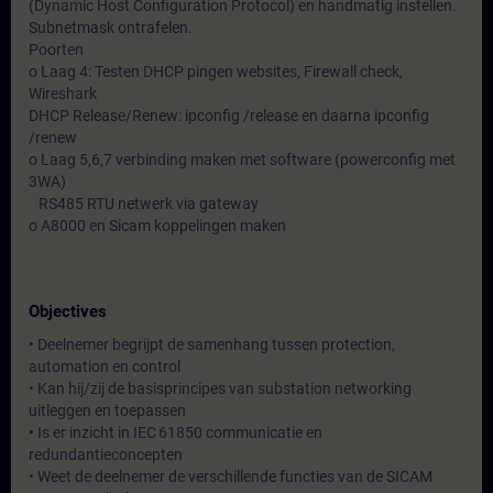
(Dynamic Host Configuration Protocol) en handmatig instellen.
Subnetmask ontrafelen.
Poorten
o Laag 4: Testen DHCP pingen websites, Firewall check,
Wireshark
DHCP Release/Renew: ipconfig /release en daarna ipconfig
/renew
o Laag 5,6,7 verbinding maken met software (powerconfig met
3WA)
RS485 RTU netwerk via gateway
o A8000 en Sicam koppelingen maken
Objectives
• Deelnemer begrijpt de samenhang tussen protection,
automation en control
• Kan hij/zij de basisprincipes van substation networking
uitleggen en toepassen
• Is er inzicht in IEC 61850 communicatie en
redundantieconcepten
• Weet de deelnemer de verschillende functies van de SICAM