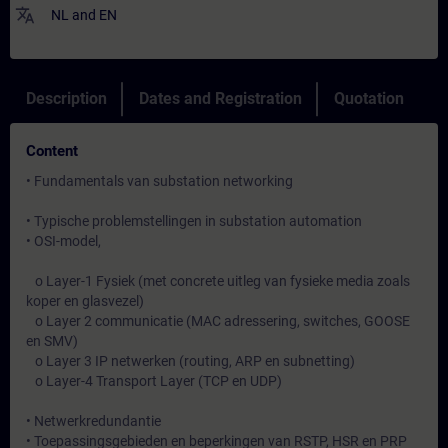
translate
NL
and
EN
Description
Dates and Registration
Quotation
Content
• Fundamentals van substation networking
• Typische problemstellingen in substation automation
• OSI-model,
o Layer-1 Fysiek (met concrete uitleg van fysieke media zoals
koper en glasvezel)
o Layer 2 communicatie (MAC adressering, switches, GOOSE
en SMV)
o Layer 3 IP netwerken (routing, ARP en subnetting)
o Layer-4 Transport Layer (TCP en UDP)
• Netwerkredundantie
• Toepassingsgebieden en beperkingen van RSTP, HSR en PRP