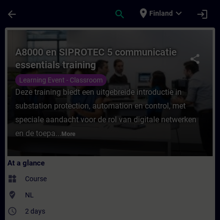
Skip To Main Content
Page Loaded
place
expand_more
arrow_back
search
login
Finland
Course - A8000 en SIPROTEC 5 communicatie
A8000 en SIPROTEC 5 communicatie
share
essentials training
Learning Event - Classroom
Deze training biedt een uitgebreide introductie in
substation protection, automation en control, met
speciale aandacht voor de rol van digitale netwerken
en de toepa...
More
At a glance
widgets
Course
where_to_vote
NL
access_time
2 days