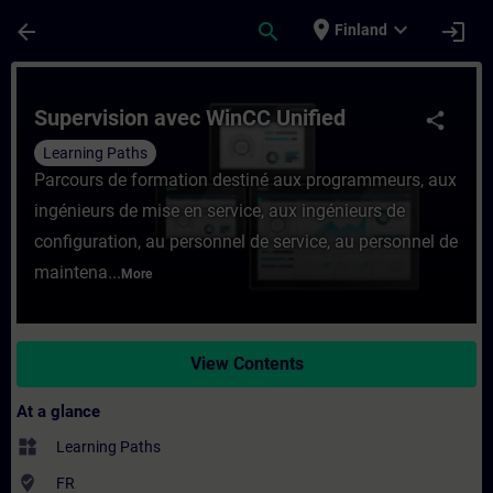
Skip To Main Content
Page Loaded
place
expand_more
arrow_back
search
login
Finland
Course - Supervision avec WinCC Unified -
Supervision avec WinCC Unified
share
Learning Paths
Parcours de formation destiné aux programmeurs, aux
ingénieurs de mise en service, aux ingénieurs de
configuration, au personnel de service, au personnel de
maintena...
More
View Contents
At a glance
widgets
Learning Paths
where_to_vote
FR