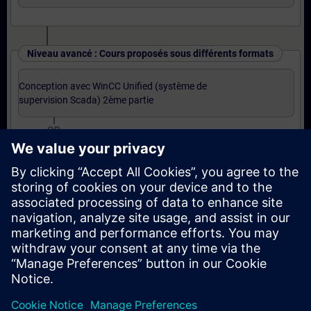
Niveau avancé : Cours proposés sous différents formats
Conception avec WinCC Unified (système de
supervision Scada) 2ème partie
OR
Conception avec WinCC Unified (système de
supervision Scada) 2ème partie (Formation à
distance)
OR
Base JavaScript pour WinCC Unified (Formation à
distance)