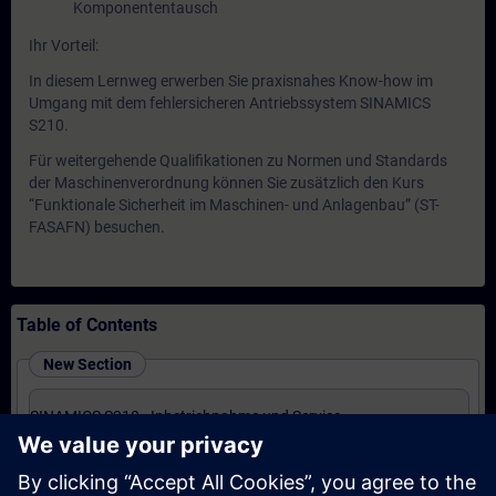
Komponententausch
Ihr Vorteil:
In diesem Lernweg erwerben Sie praxisnahes Know-how im
Umgang mit dem fehlersicheren Antriebssystem SINAMICS
S210.
Für weitergehende Qualifikationen zu Normen und Standards
der Maschinenverordnung können Sie zusätzlich den Kurs
“Funktionale Sicherheit im Maschinen- und Anlagenbau” (ST-
FASAFN) besuchen.
Table of Contents
New Section
SINAMICS S210 - Inbetriebnahme und Service
(Präsenz-Training)