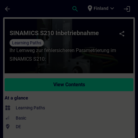
Skip To Main Content
Page Loaded
place
expand_more
arrow_back
search
login
Finland
Course - SINAMICS S210 Inbetriebnahme - 
SINAMICS S210 Inbetriebnahme
share
Learning Paths
Ihr Lernweg zur fehlersicheren Parametrierung im
SINAMICS S210:
View Contents
At a glance
widgets
Learning Paths
Basic
where_to_vote
DE