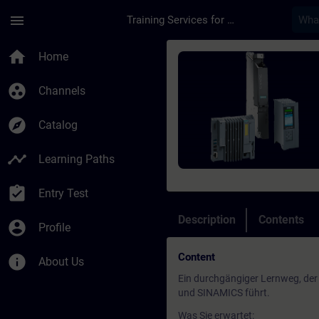
Skip To Main Content
Page Loaded
menu
Training Services for Digital Industries
Course - SIMATIC Te
home
Home
group_work
Channels
explore
Catalog
timeline
Learning Paths
assignment_turned_in
Entry Test
Description
Contents
account_circle
Profile
Content
info
About Us
Ein durchgängiger Lernweg, der 
und SINAMICS führt.
Was Sie erwartet: