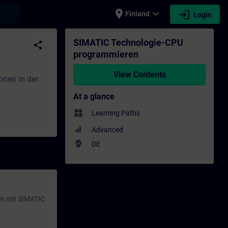
place
expand_more
login
earch
Finland
Login
Training - Professional development | SI
SIMATIC Technologie-CPU
share
programmieren
View Contents
onen in der
At a glance
widgets
Learning Paths
Advanced
where_to_vote
DE
en mit SIMATIC