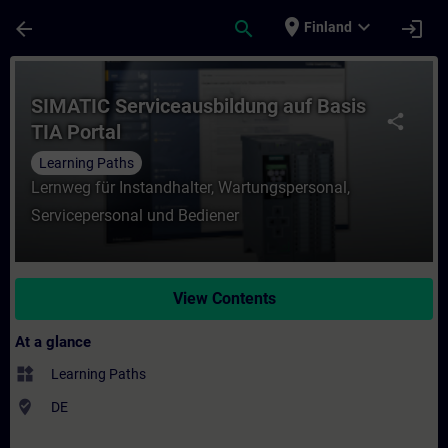
Skip To Main Content
Page Loaded
place
expand_more
arrow_back
search
login
Finland
Course - SIMATIC Serviceausbildung auf Ba
SIMATIC Serviceausbildung auf Basis
share
TIA Portal
Learning Paths
Lernweg für Instandhalter, Wartungspersonal,
Servicepersonal und Bediener
View Contents
At a glance
widgets
Learning Paths
where_to_vote
DE