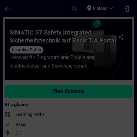
Skip To Main Content
Page Loaded
place
expand_more
arrow_back
search
login
Finland
Course - SIMATIC S7 Safety Integrated Sich
SIMATIC S7 Safety Integrated
share
Sicherheitstechnik auf Basis TIA Portal
Learning Paths
Lernweg für Programmierer, Projektierer,
Inbetriebsetzer und Servicepersonal
View Contents
At a glance
widgets
Learning Paths
Basic
where_to_vote
CH