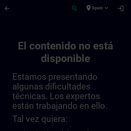
Saltar al contenido principal
Página cargada
place
expand_more
arrow_back
search
login
Spain
Trainingsstandorte Sitrain Deutschland | 
El contenido no está
disponible
Estamos presentando
algunas dificultades
técnicas. Los expertos
están trabajando en ello.
Tal vez quiera: