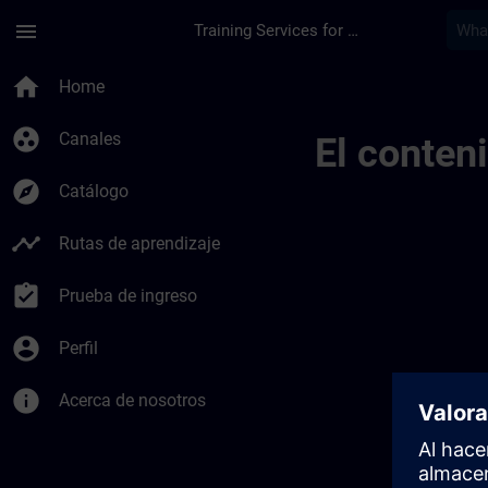
Saltar al contenido principal
Página cargada
menu
Training Services for Digital Industries
Training Services F
home
Home
group_work
Canales
El conten
explore
Catálogo
timeline
Rutas de aprendizaje
assignment_turned_in
Prueba de ingreso
account_circle
Perfil
info
Acerca de nosotros