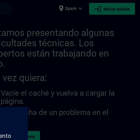
place
expand_more
login
earch
Spain
Iniciar sesión
| SITRAIN
tamos presentando algunas
ficultades técnicas. Los
pertos están trabajando en
o.
 vez quiera:
Vacíe el caché y vuelva a cargar la
página.
¿Sospecha de un problema en el
sitio?
ormar el problema