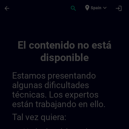
Saltar al contenido principal
Página cargada
place
expand_more
arrow_back
search
login
Spain
Test Fi Standalone | SITRAIN
El contenido no está
disponible
Estamos presentando
algunas dificultades
técnicas. Los expertos
están trabajando en ello.
Tal vez quiera: