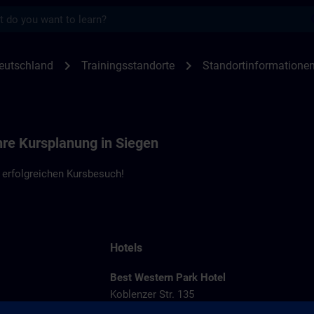
s
en Siegen | SITRAIN
chevron_right
chevron_right
eutschland
Trainingsstandorte
Standortinformatione
hre Kursplanung in Siegen
 erfolgreichen Kursbesuch!
Hotels
Best Western Park Hotel
Koblenzer Str. 135
Emilienstraße
57072 Siegen