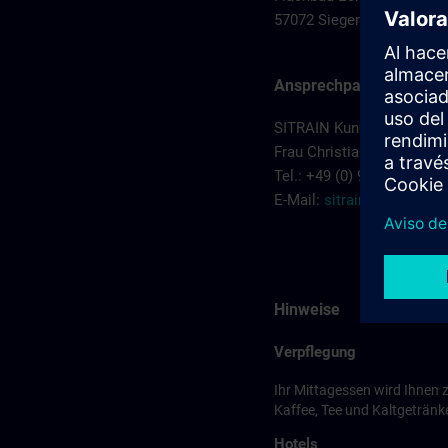
57072 Siegen
Ansprechpartner
SITRAIN Kundenberatung 
Frau Christiane Kruczyk
Tel.: +49 (0) 911/895-7575
E-Mail:
sitrain.de@sieme
Hinweise
Verpflegung
Ihr Mittagessen wird Ihnen 
Kaffee, Tee und Kaltgetränke
Hotels