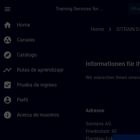
Saltar al contenido principal
Página cargada
menu
Training Services for Digital Industries
Standortinformation
home
Home
chevron_right
Home
SITRAIN D
group_work
Canales
explore
Catálogo
Informationen für I
timeline
Rutas de aprendizaje
Wir wünschen Ihnen einen
assignment_turned_in
Prueba de ingreso
account_circle
Perfil
Adresse
info
Acerca de nosotros
Siemens AG
Friedrichstr. 60
Flachbau Ecke Friedrich-/