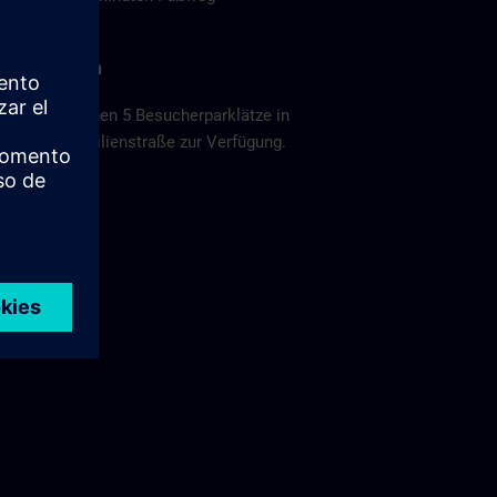
Parken
Es stehen 5 Besucherparklätze in
der Emilienstraße zur Verfügung.