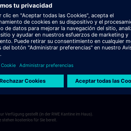
Tel.: +49 (0) 2 71-33 810
Best Western Park Hotel >
Haus Patmos
Hotel & Gästehaus
Köln
Patmosweg 60
57078 Siegen
Tel.: +49 (0) 2 71 7 700 960
ns.com
Haus Patmos >
zur Verfügung gestellt (in der RWE Kantine im Haus).
 stehen kostenlos für Sie bereit.