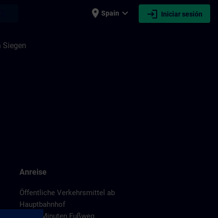
place
expand_more
login
earch
Spain
Iniciar sesión
n Siegen
Anreise
Öffentliche Verkehrsmittel ab
Hauptbahnhof
ca. 10 Minuten Fußweg