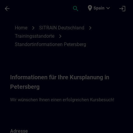
Saltar al contenido principal
Página cargada
place
expand_more
arrow_back
search
login
Spain
Standortinformationen Petersberg | SITR
chevron_right
chevron_right
Home
SITRAIN Deutschland
chevron_right
Trainingsstandorte
Standortinformationen Petersberg
Informationen für Ihre Kursplanung in
Petersberg
Wir wünschen Ihnen einen erfolgreichen Kursbesuch!
Adresse