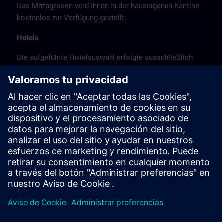
Das Mittagessen wird Ihnen in der hauseigenen Kantine
kostenlos zur Verfügung gestellt.
Hotels
Die aufgeführte Hotelauswahl erfolgte ausschließlich
anhand der Nähe der Hotels zum Kursort bzw. anhand
der günstigen Verkehrsanbindung zum
Veranstaltungsort.
Es handelt sich hierbei nicht um Siemens-
Vertragshotels, daher können wir für die Qualität der
Hotels keine Gewähr übernehmen.
Stornierung
Bitte stornieren Sie schriftlich.