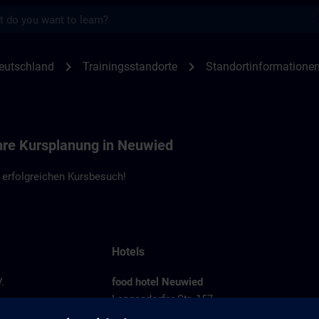
s
nen Neuwied | SITRAIN
chevron_right
chevron_right
eutschland
Trainingsstandorte
Standortinformatione
Ihre Kursplanung in Neuwied
 erfolgreichen Kursbesuch!
Hotels
.
food hotel Neuwied
Langendorfer Str. 157
56564 Neuwied