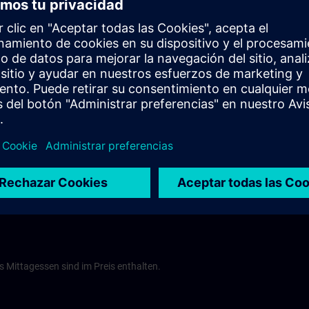
Tel.: +49 (0) 26 31 82 52-0
food hotel >
Schloss Engers
Alte Schlossstraße 2
 Mannheim
D-56566 Neuwied-Engers
Munoz
Tel.: +49 (0) 26 22/9 264 295
Schloss Engers >
ns.com
s Mittagessen sind im Preis enthalten.