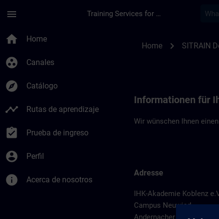
Saltar al contenido principal
Página cargada
menu
Training Services for Digital Industries
Standortinformatio
home
Home
chevron_right
Home
SITRAIN D
group_work
Canales
explore
Catálogo
Informationen für 
timeline
Rutas de aprendizaje
Wir wünschen Ihnen einen
assignment_turned_in
Prueba de ingreso
account_circle
Perfil
Adresse
info
Acerca de nosotros
IHK-Akademie Koblenz e.V
Campus Neuwied
Andernacher Str. 17