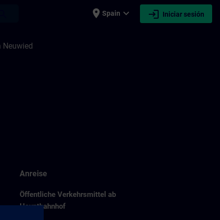
place
expand_more
login
earch
Spain
Iniciar sesión
n Neuwied
Anreise
Öffentliche Verkehrsmittel ab
Hauptbahnhof