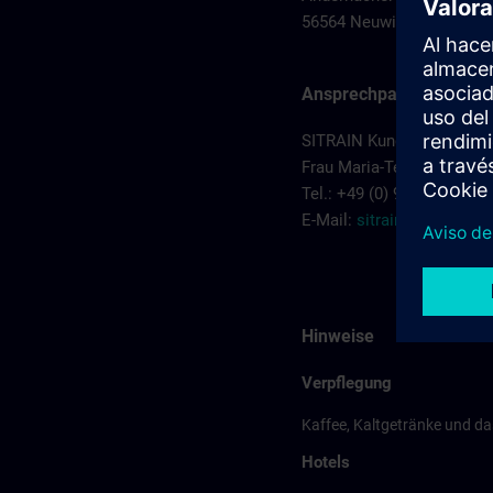
56564 Neuwied
Ansprechpartner
SITRAIN Kundenberatung
Frau Maria-Teresa Sainz-
Tel.: +49 (0) 911/895-7575
E-Mail:
sitrain.de@sieme
Hinweise
Verpflegung
Kaffee, Kaltgetränke und da
Hotels