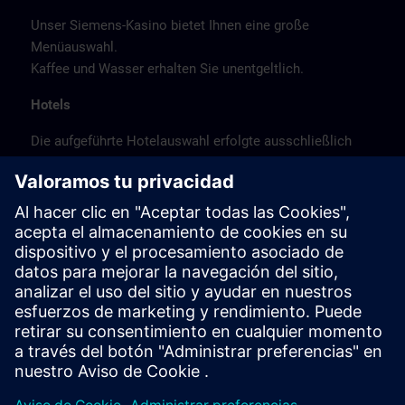
Unser Siemens-Kasino bietet Ihnen eine große
Menüauswahl.
Kaffee und Wasser erhalten Sie unentgeltlich.
Hotels
Die aufgeführte Hotelauswahl erfolgte ausschließlich
anhand der Nähe der Hotels zum Kursort bzw. anhand
der günstigen Verkehrsanbindung zum
Veranstaltungsort.
Es handelt sich hierbei nicht um Siemens-
Vertragshotels, daher können wir für die Qualität der
Hotels keine Gewähr übernehmen.
Stornierung
Bitte stornieren Sie schriftlich.