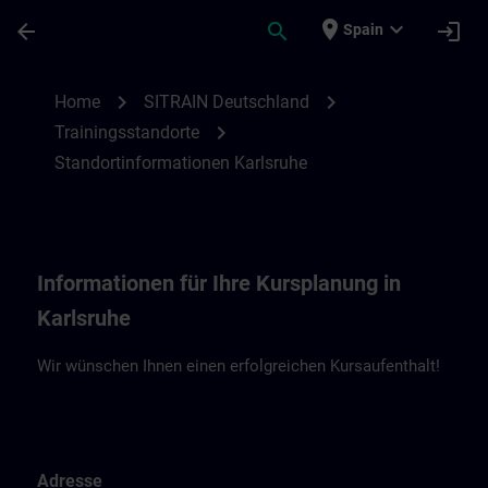
Saltar al contenido principal
Página cargada
place
expand_more
arrow_back
search
login
Spain
Standortinformationen Karlsruhe | SITRAI
chevron_right
chevron_right
Home
SITRAIN Deutschland
chevron_right
Trainingsstandorte
Standortinformationen Karlsruhe
Informationen für Ihre Kursplanung in
Karlsruhe
Wir wünschen Ihnen einen erfolgreichen Kursaufenthalt!
Adresse