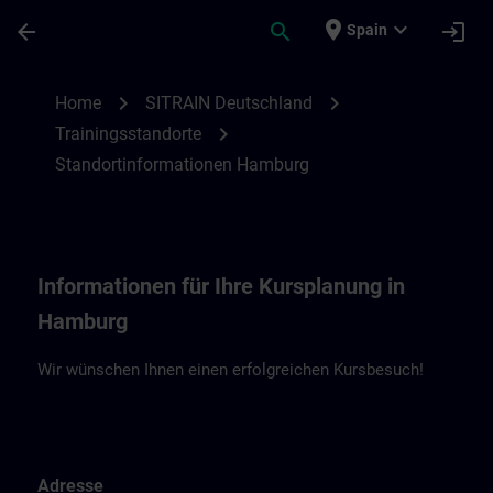
Saltar al contenido principal
Página cargada
place
expand_more
arrow_back
search
login
Spain
Standortinformationen Hamburg | SITRAI
chevron_right
chevron_right
Home
SITRAIN Deutschland
chevron_right
Trainingsstandorte
Standortinformationen Hamburg
Informationen für Ihre Kursplanung in
Hamburg
Wir wünschen Ihnen einen erfolgreichen Kursbesuch!
Adresse