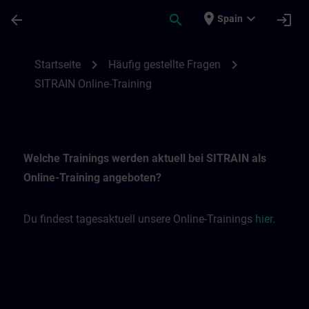
Saltar al contenido principal
Página cargada
place
expand_more
arrow_back
search
login
Spain
SITRAIN Online-Trainings | SITRAIN
chevron_right
chevron_right
Startseite
Häufig gestellte Fragen
SITRAIN Online-Training
Welche Trainings werden aktuell bei SITRAIN als
Online-Training angeboten?
Du findest tagesaktuell unsere Online-Trainings
hier
.