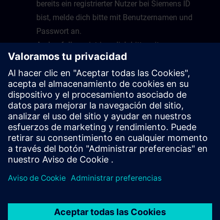
bereits ein registrierter Nutzer bei Siemens ID
bist, melde dich bitte mit Benutzernamen und
Passwort an.
Andernfalls registriere dich bitte mit
Emailadresse und Benutzernamen und folge
dazu den Anweisungen.
Nach erfolgreicher Anmeldung wirst du auf die
Startseite von Virtual Lab geleitet.
Glückwunsch, du kannst nun Virtual Lab nutzen
sobald ein Kurs bereitsteht.