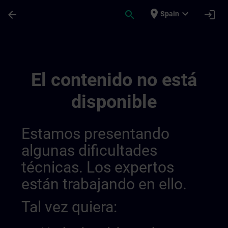
Saltar al contenido principal
Página cargada
place
expand_more
arrow_back
search
login
Spain
Sitrain Mexico 014490933977366528147 |
El contenido no está
disponible
Estamos presentando
algunas dificultades
técnicas. Los expertos
están trabajando en ello.
Tal vez quiera: